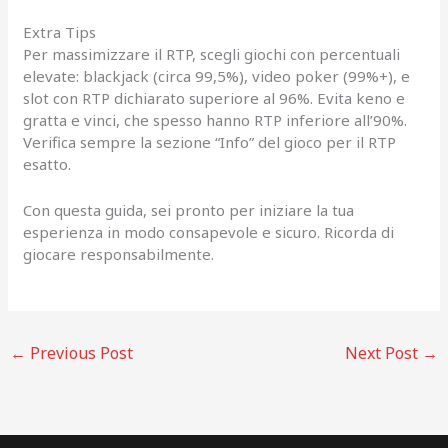
Extra Tips
Per massimizzare il RTP, scegli giochi con percentuali
elevate: blackjack (circa 99,5%), video poker (99%+), e
slot con RTP dichiarato superiore al 96%. Evita keno e
gratta e vinci, che spesso hanno RTP inferiore all’90%.
Verifica sempre la sezione “Info” del gioco per il RTP
esatto.
Con questa guida, sei pronto per iniziare la tua
esperienza in modo consapevole e sicuro. Ricorda di
giocare responsabilmente.
←
Previous Post
Next Post
→