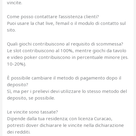
vincite.
Come posso contattare l’assistenza clienti?
Puoi usare la chat live, l’email o il modulo di contatto sul
sito.
Quali giochi contribuiscono al requisito di scommessa?
Le slot contribuiscono al 100%, mentre giochi da tavolo
e video poker contribuiscono in percentuale minore (es.
10-20%).
È possibile cambiare il metodo di pagamento dopo il
deposito?
Sì, ma per i prelievi devi utilizzare lo stesso metodo del
deposito, se possibile.
Le vincite sono tassate?
Dipende dalla tua residenza; con licenza Curacao,
potresti dover dichiarare le vincite nella dichiarazione
dei redditi.