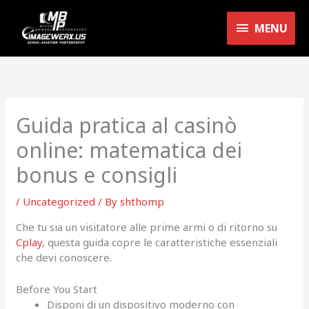
Skip
MENU
to
MENU
content
Guida pratica al casinò
online: matematica dei
bonus e consigli
/
Uncategorized
/ By
shthomp
Che tu sia un visitatore alle prime armi o di ritorno su
Cplay
, questa guida copre le caratteristiche essenziali
che devi conoscere.
Before You Start
Disponi di un dispositivo moderno con