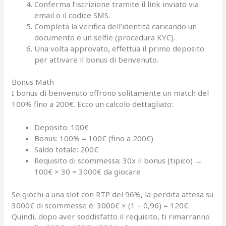
Conferma l’iscrizione tramite il link inviato via
email o il codice SMS.
Completa la verifica dell’identità caricando un
documento e un selfie (procedura KYC).
Una volta approvato, effettua il primo deposito
per attivare il bonus di benvenuto.
Bonus Math
I bonus di benvenuto offrono solitamente un match del
100% fino a 200€. Ecco un calcolo dettagliato:
Deposito: 100€
Bonus: 100% = 100€ (fino a 200€)
Saldo totale: 200€
Requisito di scommessa: 30x il bonus (tipico) →
100€ × 30 = 3000€ da giocare
Se giochi a una slot con RTP del 96%, la perdita attesa su
3000€ di scommesse è: 3000€ × (1 – 0,96) = 120€.
Quindi, dopo aver soddisfatto il requisito, ti rimarranno