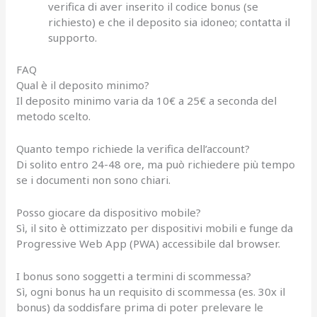
verifica di aver inserito il codice bonus (se
richiesto) e che il deposito sia idoneo; contatta il
supporto.
FAQ
Qual è il deposito minimo?
Il deposito minimo varia da 10€ a 25€ a seconda del
metodo scelto.
Quanto tempo richiede la verifica dell’account?
Di solito entro 24-48 ore, ma può richiedere più tempo
se i documenti non sono chiari.
Posso giocare da dispositivo mobile?
Sì, il sito è ottimizzato per dispositivi mobili e funge da
Progressive Web App (PWA) accessibile dal browser.
I bonus sono soggetti a termini di scommessa?
Sì, ogni bonus ha un requisito di scommessa (es. 30x il
bonus) da soddisfare prima di poter prelevare le