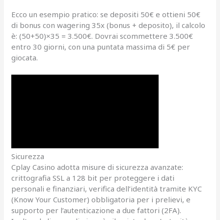
Ecco un esempio pratico: se depositi 50€ e ottieni 50€
di bonus con wagering 35x (bonus + deposito), il calcolo
è: (50+50)×35 = 3.500€. Dovrai scommettere 3.500€
entro 30 giorni, con una puntata massima di 5€ per
giocata.
Sicurezza
Cplay Casino adotta misure di sicurezza avanzate:
crittografia SSL a 128 bit per proteggere i dati
personali e finanziari, verifica dell’identità tramite KYC
(Know Your Customer) obbligatoria per i prelievi, e
supporto per l’autenticazione a due fattori (2FA).