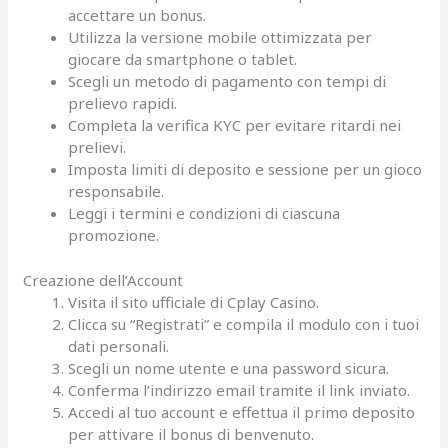
accettare un bonus.
Utilizza la versione mobile ottimizzata per
giocare da smartphone o tablet.
Scegli un metodo di pagamento con tempi di
prelievo rapidi.
Completa la verifica KYC per evitare ritardi nei
prelievi.
Imposta limiti di deposito e sessione per un gioco
responsabile.
Leggi i termini e condizioni di ciascuna
promozione.
Creazione dell’Account
Visita il sito ufficiale di Cplay Casino.
Clicca su “Registrati” e compila il modulo con i tuoi
dati personali.
Scegli un nome utente e una password sicura.
Conferma l’indirizzo email tramite il link inviato.
Accedi al tuo account e effettua il primo deposito
per attivare il bonus di benvenuto.