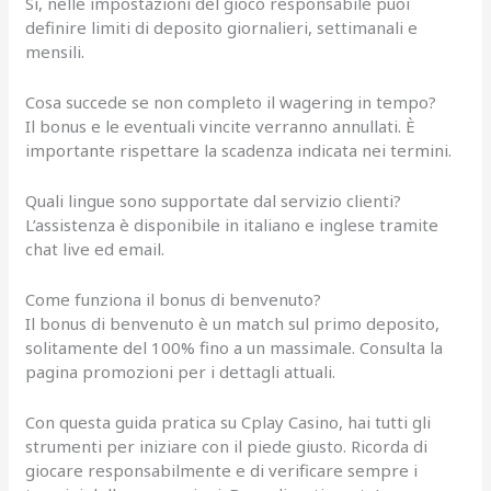
Sì, nelle impostazioni del gioco responsabile puoi
definire limiti di deposito giornalieri, settimanali e
mensili.
Cosa succede se non completo il wagering in tempo?
Il bonus e le eventuali vincite verranno annullati. È
importante rispettare la scadenza indicata nei termini.
Quali lingue sono supportate dal servizio clienti?
L’assistenza è disponibile in italiano e inglese tramite
chat live ed email.
Come funziona il bonus di benvenuto?
Il bonus di benvenuto è un match sul primo deposito,
solitamente del 100% fino a un massimale. Consulta la
pagina promozioni per i dettagli attuali.
Con questa guida pratica su Cplay Casino, hai tutti gli
strumenti per iniziare con il piede giusto. Ricorda di
giocare responsabilmente e di verificare sempre i