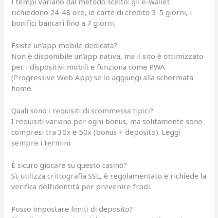
I tempi variano dal metodo scelto: gli e-wallet
richiedono 24-48 ore, le carte di credito 3-5 giorni, i
bonifici bancari fino a 7 giorni.
Esiste un’app mobile dedicata?
Non è disponibile un’app nativa, ma il sito è ottimizzato
per i dispositivi mobili e funziona come PWA
(Progressive Web App) se lo aggiungi alla schermata
home.
Quali sono i requisiti di scommessa tipici?
I requisiti variano per ogni bonus, ma solitamente sono
compresi tra 30x e 50x (bonus + deposito). Leggi
sempre i termini.
È sicuro giocare su questo casinò?
Sì, utilizza crittografia SSL, è regolamentato e richiede la
verifica dell’identità per prevenire frodi.
Posso impostare limiti di deposito?