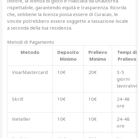
Inoltre, la licenza di gioco è rilasciata da un’autorità
rispettabile, garantendo equità e trasparenza. Ricorda
che, sebbene la licenza possa essere di Curacao, le
vincite potrebbero essere soggette a tassazione locale
a seconda della tua residenza.
Metodi di Pagamento
Metodo
Deposito
Prelievo
Tempi di
Minimo
Minimo
Prelievo
Visa/Mastercard
10€
20€
3-5
giorni
lavorativi
Skrill
10€
10€
24-48
ore
Neteller
10€
10€
24-48
ore