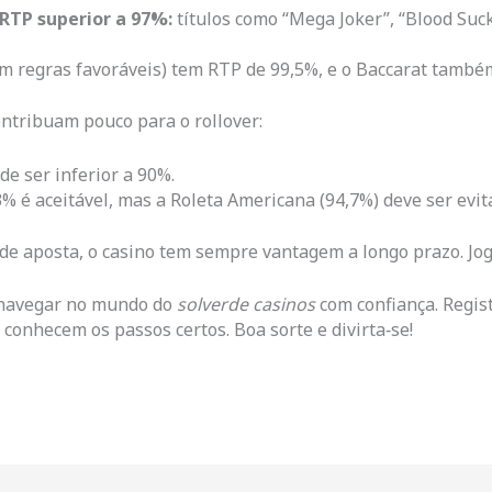
 RTP superior a 97%:
títulos como “Mega Joker”, “Blood Suc
m regras favoráveis) tem RTP de 99,5%, e o Baccarat també
ontribuam pouco para o rollover:
e ser inferior a 90%.
% é aceitável, mas a Roleta Americana (94,7%) deve ser evit
e aposta, o casino tem sempre vantagem a longo prazo. Jo
 navegar no mundo do
solverde casinos
com confiança. Regist
onhecem os passos certos. Boa sorte e divirta‑se!