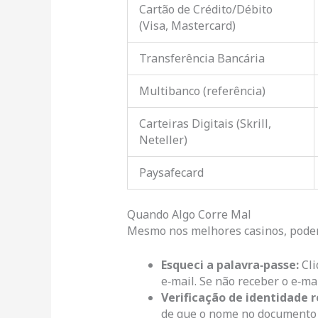
Cartão de Crédito/Débito
(Visa, Mastercard)
Transferência Bancária
Multibanco (referência)
Carteiras Digitais (Skrill,
Neteller)
Paysafecard
Quando Algo Corre Mal
Mesmo nos melhores casinos, podem 
Esqueci a palavra‑passe:
Cli
e‑mail. Se não receber o e‑ma
Verificação de identidade 
de que o nome no documento 