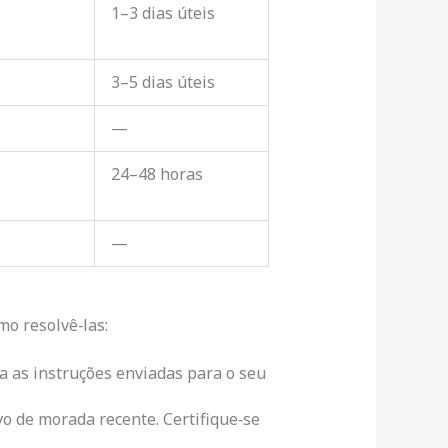
1–3 dias úteis
3–5 dias úteis
—
24–48 horas
—
o resolvê‑las:
a as instruções enviadas para o seu
 de morada recente. Certifique‑se