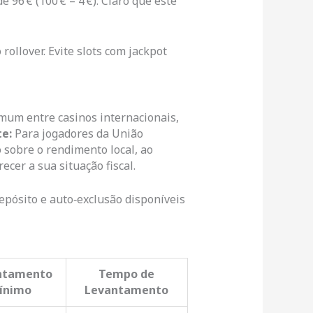
 96 € (100 € – 4 €). Claro que este
llover. Evite slots com jackpot
omum entre casinos internacionais,
e:
Para jogadores da União
 sobre o rendimento local, ao
cer a sua situação fiscal.
depósito e auto‑exclusão disponíveis
ntamento
Tempo de
ínimo
Levantamento