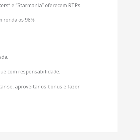
kers” e “Starmania” oferecem RTPs
m ronda os 98%.
ada.
gue com responsabilidade.
ar‑se, aproveitar os bónus e fazer