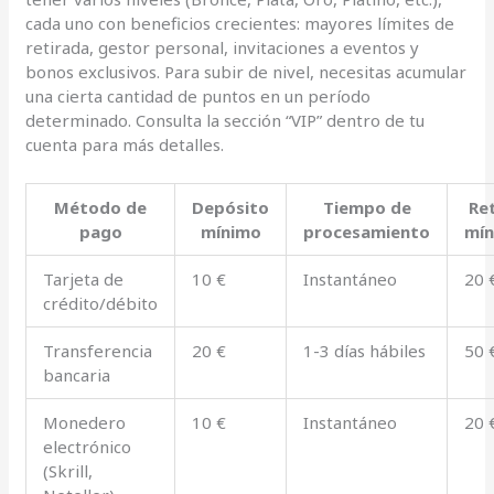
cada uno con beneficios crecientes: mayores límites de
retirada, gestor personal, invitaciones a eventos y
bonos exclusivos. Para subir de nivel, necesitas acumular
una cierta cantidad de puntos en un período
determinado. Consulta la sección “VIP” dentro de tu
cuenta para más detalles.
Método de
Depósito
Tiempo de
Re
pago
mínimo
procesamiento
mí
Tarjeta de
10 €
Instantáneo
20 
crédito/débito
Transferencia
20 €
1-3 días hábiles
50 
bancaria
Monedero
10 €
Instantáneo
20 
electrónico
(Skrill,