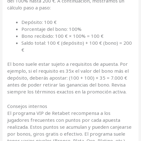
del 100% hasta 200 €. A continuación, mostramos un
cálculo paso a paso:
Depósito: 100 €
Porcentaje del bono: 100%
Bono recibido: 100 € × 100% = 100 €
Saldo total: 100 € (depósito) + 100 € (bono) = 200
€
El bono suele estar sujeto a requisitos de apuesta. Por
ejemplo, si el requisito es 35x el valor del bono más el
depósito, deberás apostar: (100 + 100) × 35 = 7.000 €
antes de poder retirar las ganancias del bono. Revisa
siempre los términos exactos en la promoción activa.
Consejos internos
El programa VIP de Retabet recompensa a los
jugadores frecuentes con puntos por cada apuesta
realizada. Estos puntos se acumulan y pueden canjearse
por bonos, giros gratis o efectivo. El programa suele
tener varios niveles (Bronce, Plata, Oro, Platino, etc.),