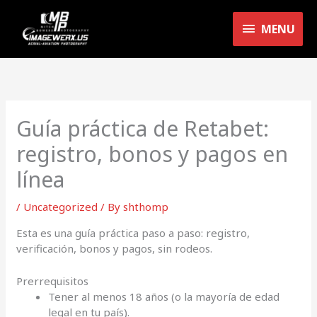
Skip
MENU
to
MENU
content
Guía práctica de Retabet:
registro, bonos y pagos en
línea
/
Uncategorized
/ By
shthomp
Esta es una guía práctica paso a paso: registro,
verificación, bonos y pagos, sin rodeos.
Prerrequisitos
Tener al menos 18 años (o la mayoría de edad
legal en tu país).