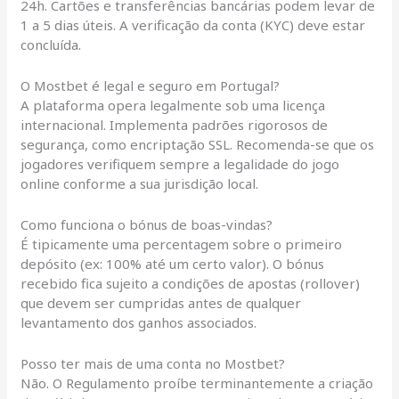
24h. Cartões e transferências bancárias podem levar de
1 a 5 dias úteis. A verificação da conta (KYC) deve estar
concluída.
O Mostbet é legal e seguro em Portugal?
A plataforma opera legalmente sob uma licença
internacional. Implementa padrões rigorosos de
segurança, como encriptação SSL. Recomenda-se que os
jogadores verifiquem sempre a legalidade do jogo
online conforme a sua jurisdição local.
Como funciona o bónus de boas-vindas?
É tipicamente uma percentagem sobre o primeiro
depósito (ex: 100% até um certo valor). O bónus
recebido fica sujeito a condições de apostas (rollover)
que devem ser cumpridas antes de qualquer
levantamento dos ganhos associados.
Posso ter mais de uma conta no Mostbet?
Não. O Regulamento proíbe terminantemente a criação