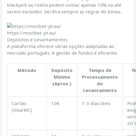
blackjack ou roleta podem contar apenas 10% ou até
serem excluídos. Verifica sempre as regras do bónus.
https://mostbet-pt.eu/
Depósitos e Levantamentos
A plataforma oferece várias opções adaptadas ao
mercado português. A gestão de fundos é eficiente.
Método
Depósito
Tempo de
N
Mínimo
Processamento
(Aprox.)
do
Levantamento
Cartão
10€
1-3 dias úteis
Pod
(Visa/MC)
exig
veri
3D 