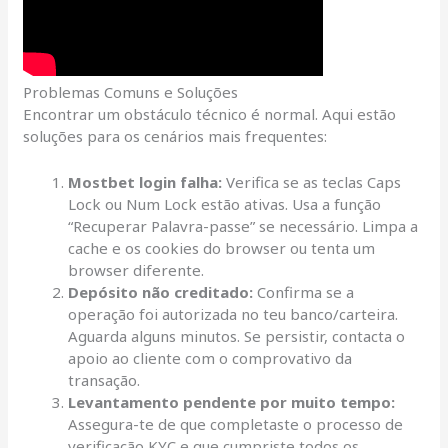
Problemas Comuns e Soluções
Encontrar um obstáculo técnico é normal. Aqui estão
soluções para os cenários mais frequentes:
Mostbet login falha:
Verifica se as teclas Caps
Lock ou Num Lock estão ativas. Usa a função
“Recuperar Palavra-passe” se necessário. Limpa a
cache e os cookies do browser ou tenta um
browser diferente.
Depósito não creditado:
Confirma se a
operação foi autorizada no teu banco/carteira.
Aguarda alguns minutos. Se persistir, contacta o
apoio ao cliente com o comprovativo da
transação.
Levantamento pendente por muito tempo:
Assegura-te de que completaste o processo de
verificação KYC e que cumpriste todos os