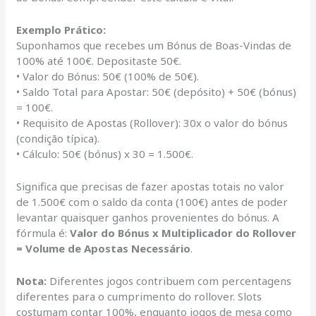
Exemplo Prático:
Suponhamos que recebes um Bónus de Boas-Vindas de
100% até 100€. Depositaste 50€.
• Valor do Bónus: 50€ (100% de 50€).
• Saldo Total para Apostar: 50€ (depósito) + 50€ (bónus)
= 100€.
• Requisito de Apostas (Rollover): 30x o valor do bónus
(condição típica).
• Cálculo: 50€ (bónus) x 30 = 1.500€.
Significa que precisas de fazer apostas totais no valor
de 1.500€ com o saldo da conta (100€) antes de poder
levantar quaisquer ganhos provenientes do bónus. A
fórmula é:
Valor do Bónus x Multiplicador do Rollover
= Volume de Apostas Necessário
.
Nota:
Diferentes jogos contribuem com percentagens
diferentes para o cumprimento do rollover. Slots
costumam contar 100%, enquanto jogos de mesa como