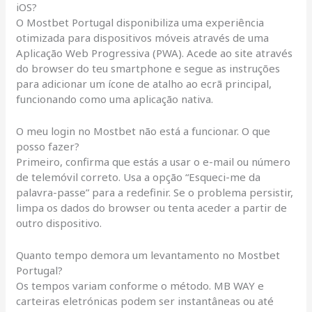
iOS?
O Mostbet Portugal disponibiliza uma experiência
otimizada para dispositivos móveis através de uma
Aplicação Web Progressiva (PWA). Acede ao site através
do browser do teu smartphone e segue as instruções
para adicionar um ícone de atalho ao ecrã principal,
funcionando como uma aplicação nativa.
O meu login no Mostbet não está a funcionar. O que
posso fazer?
Primeiro, confirma que estás a usar o e-mail ou número
de telemóvil correto. Usa a opção “Esqueci-me da
palavra-passe” para a redefinir. Se o problema persistir,
limpa os dados do browser ou tenta aceder a partir de
outro dispositivo.
Quanto tempo demora um levantamento no Mostbet
Portugal?
Os tempos variam conforme o método. MB WAY e
carteiras eletrónicas podem ser instantâneas ou até