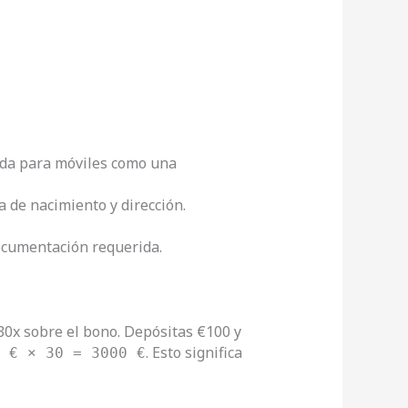
ada para móviles como una
a de nacimiento y dirección.
documentación requerida.
0x sobre el bono. Depósitas €100 y
. Esto significa
 € × 30 = 3000 €