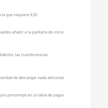
ria que requiere €20.
edes añadir a la pantalla de inicio
hábiles; las transferencias
cesidad de descargar nada adicional.
io porcentaje en la tabla de pagos.