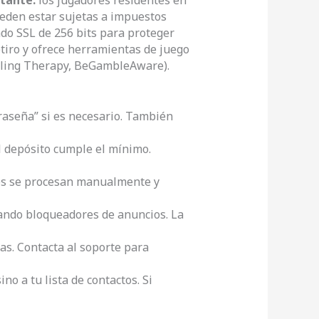
ueden estar sujetas a impuestos
rado SSL de 256 bits para proteger
etiro y ofrece herramientas de juego
mbling Therapy, BeGambleAware).
traseña” si es necesario. También
l depósito cumple el mínimo.
ros se procesan manualmente y
ivando bloqueadores de anuncios. La
as. Contacta al soporte para
no a tu lista de contactos. Si