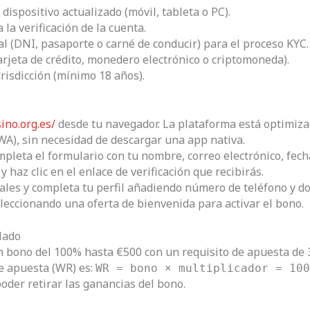
dispositivo actualizado (móvil, tableta o PC).
 la verificación de la cuenta.
l (DNI, pasaporte o carné de conducir) para el proceso KYC.
rjeta de crédito, monedero electrónico o criptomoneda).
urisdicción (mínimo 18 años).
ino.org.es/
desde tu navegador. La plataforma está optimiz
WA), sin necesidad de descargar una app nativa.
ompleta el formulario con tu nombre, correo electrónico, fech
 haz clic en el enlace de verificación que recibirás.
ciales y completa tu perfil añadiendo número de teléfono y 
leccionando una oferta de bienvenida para activar el bono.
lado
 bono del 100% hasta €500 con un requisito de apuesta de 3
de apuesta (WR) es:
WR = bono × multiplicador = 100
der retirar las ganancias del bono.