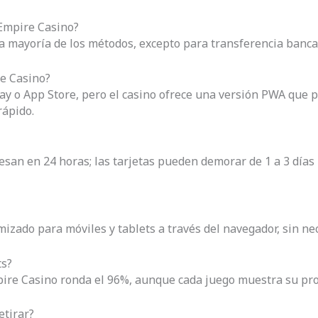
Empire Casino?
a mayoría de los métodos, excepto para transferencia banca
e Casino?
y o App Store, pero el casino ofrece una versión PWA que pu
rápido.
san en 24 horas; las tarjetas pueden demorar de 1 a 3 días 
mizado para móviles y tablets a través del navegador, sin ne
ts?
pire Casino ronda el 96%, aunque cada juego muestra su prop
etirar?