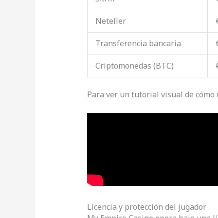
Neteller
Transferencia bancaria
Criptomonedas (BTC)
Para ver un tutorial visual de cómo 
Licencia y protección del jugador
My Empire Casino opera bajo una li