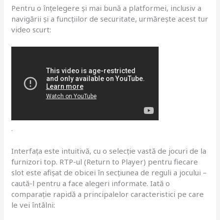
Pentru o înțelegere și mai bună a platformei, inclusiv a
navigării și a funcțiilor de securitate, urmărește acest tur
video scurt:
.
Interfața este intuitivă, cu o selecție vastă de jocuri de la
furnizori top. RTP-ul (Return to Player) pentru fiecare
slot este afișat de obicei în secțiunea de reguli a jocului –
caută-l pentru a face alegeri informate. Iată o
comparație rapidă a principalelor caracteristici pe care
le vei întâlni: