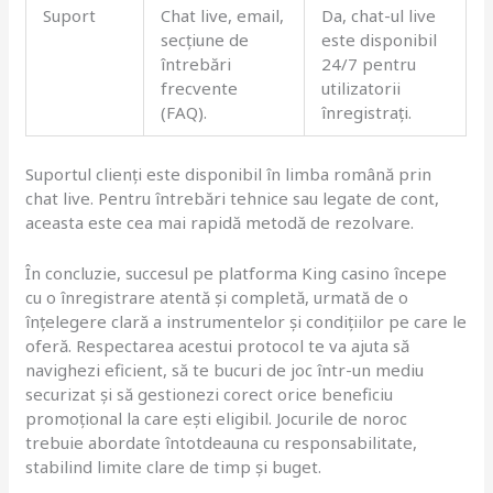
Suport
Chat live, email,
Da, chat-ul live
secțiune de
este disponibil
întrebări
24/7 pentru
frecvente
utilizatorii
(FAQ).
înregistrați.
Suportul clienți este disponibil în limba română prin
chat live. Pentru întrebări tehnice sau legate de cont,
aceasta este cea mai rapidă metodă de rezolvare.
În concluzie, succesul pe platforma King casino începe
cu o înregistrare atentă și completă, urmată de o
înțelegere clară a instrumentelor și condițiilor pe care le
oferă. Respectarea acestui protocol te va ajuta să
navighezi eficient, să te bucuri de joc într-un mediu
securizat și să gestionezi corect orice beneficiu
promoțional la care ești eligibil. Jocurile de noroc
trebuie abordate întotdeauna cu responsabilitate,
stabilind limite clare de timp și buget.