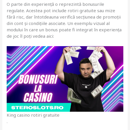
O parte din experiență o reprezintă bonusurile
regulate. Acestea pot include rotiri gratuite sau mize
fără risc, dar întotdeauna verifică secțiunea de promoții
din cont și condițiile asociate. Un exemplu vizual al
modului în care un bonus poate fi integrat în experiența
de joc îl poți vedea aici:
King casino rotiri gratuite
.