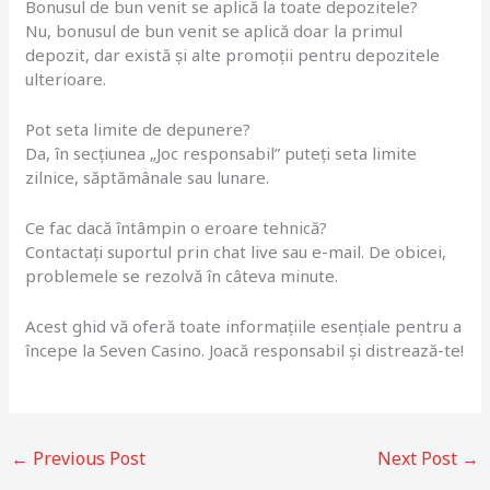
Bonusul de bun venit se aplică la toate depozitele?
Nu, bonusul de bun venit se aplică doar la primul
depozit, dar există și alte promoții pentru depozitele
ulterioare.
Pot seta limite de depunere?
Da, în secțiunea „Joc responsabil” puteți seta limite
zilnice, săptămânale sau lunare.
Ce fac dacă întâmpin o eroare tehnică?
Contactați suportul prin chat live sau e-mail. De obicei,
problemele se rezolvă în câteva minute.
Acest ghid vă oferă toate informațiile esențiale pentru a
începe la Seven Casino. Joacă responsabil și distrează-te!
←
Previous Post
Next Post
→