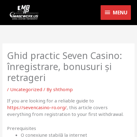
Skip
MENU
to
MENU
content
Ghid practic Seven Casino:
înregistrare, bonusuri și
retrageri
/
Uncategorized
/ By
shthomp
If you are looking for a reliable guide to
https://sevencasino-ro.org/
, this article covers
everything from registration to your first withdrawal.
Prerequisites
O conexiune stabilă la internet