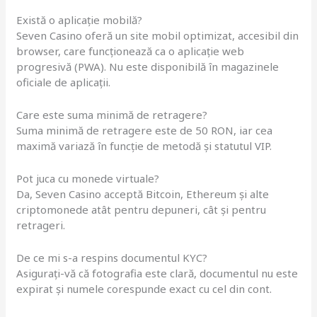
Există o aplicație mobilă?
Seven Casino oferă un site mobil optimizat, accesibil din
browser, care funcționează ca o aplicație web
progresivă (PWA). Nu este disponibilă în magazinele
oficiale de aplicații.
Care este suma minimă de retragere?
Suma minimă de retragere este de 50 RON, iar cea
maximă variază în funcție de metodă și statutul VIP.
Pot juca cu monede virtuale?
Da, Seven Casino acceptă Bitcoin, Ethereum și alte
criptomonede atât pentru depuneri, cât și pentru
retrageri.
De ce mi s-a respins documentul KYC?
Asigurați-vă că fotografia este clară, documentul nu este
expirat și numele corespunde exact cu cel din cont.