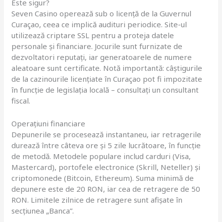
Este sigur?
Seven Casino operează sub o licență de la Guvernul
Curaçao, ceea ce implică audituri periodice. Site-ul
utilizează criptare SSL pentru a proteja datele
personale și financiare. Jocurile sunt furnizate de
dezvoltatori reputați, iar generatoarele de numere
aleatoare sunt certificate. Notă importantă: câștigurile
de la cazinourile licențiate în Curaçao pot fi impozitate
în funcție de legislația locală – consultați un consultant
fiscal.
Operațiuni financiare
Depunerile se procesează instantaneu, iar retragerile
durează între câteva ore și 5 zile lucrătoare, în funcție
de metodă. Metodele populare includ carduri (Visa,
Mastercard), portofele electronice (Skrill, Neteller) și
criptomonede (Bitcoin, Ethereum). Suma minimă de
depunere este de 20 RON, iar cea de retragere de 50
RON. Limitele zilnice de retragere sunt afișate în
secțiunea „Banca”.