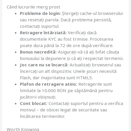
Când lucrurile merg prost
Probleme de login:
Ștergeți cache-ul browserului
sau resetați parola. Dacă problema persistă,
contactați suportul.
Retragere întârziată:
Verificați dacă
documentele KYC au fost trimise. Procesarea
poate dura până la 72 de ore după verificare.
Bonus necredită:
Asigurați-vă că ați bifat căsuța
bonusului la depunere și că ați respectat termenii.
Joc care nu se încarcă:
Actualizați browserul sau
încercați un alt dispozitiv. Unele jocuri necesită
Flash, dar majoritatea sunt HTML5.
Plafon de retragere atins:
Retragerile sunt
limitate la 10.000 RON pe săptămână pentru
jucătorii obișnuiți.
Cont blocat:
Contactați suportul pentru a verifica
motivul – de obicei legat de securitate sau
încălcarea termenilor.
Worth Knowing