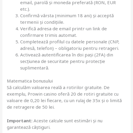
email, parolă și moneda preferată (RON, EUR
etc.).
Confirmă vârsta (minimum 18 ani) și acceptă
termenii și condițiile.
Verifică adresa de email printr-un link de
confirmare trimis automat.
Completează profilul cu datele personale (CNP,
adresă, telefon) – obligatoriu pentru retrageri.
Activează autentificarea în doi pași (2FA) din
secțiunea de securitate pentru protecție
suplimentară.
Matematica bonusului
Să calculăm valoarea reală a rotirilor gratuite. De
exemplu, Prowin casino oferă 20 de rotiri gratuite cu
valoare de 0,20 lei fiecare, cu un rulaj de 35x și o limită
de retragere de 50 lei.
Important:
Aceste calcule sunt estimări și nu
garantează câștiguri.