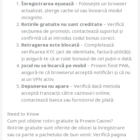
Înregistrarea eșuează
– Folosește un browser
actualizat, șterge cache-ul sau încearcă modul
incognito.
Rotirile gratuite nu sunt creditate
– Verifică
secțiunea de promoții, contactează suportul și
confirmă că ai introdus codul bonus corect.
Retragerea este blocată
– Completează
verificarea KYC (act de identitate, factură utilități)
și asigură-te că ai rulat bonusul de cel puțin o dată.
Jocul nu se încarcă pe mobil
– Prowin fiind PWA,
asigură-te că browserul acceptă notificări și că nu
ai un VPN activ.
Depunerea nu apare
– Verifică dacă metoda
acceptă tranzacții către cazinouri online;
contactează banca sau furnizorul de plată.
Need to Know
Cum pot obține rotiri gratuite la Prowin Casino?
Rotirile gratuite sunt oferite de obicei la înregistrare
sau ca parte a pachetului de bun venit. Verifică pagina