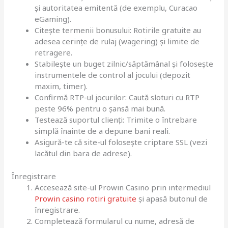
și autoritatea emitentă (de exemplu, Curacao
eGaming).
Citește termenii bonusului: Rotirile gratuite au
adesea cerințe de rulaj (wagering) și limite de
retragere.
Stabilește un buget zilnic/săptămânal și folosește
instrumentele de control al jocului (depozit
maxim, timer).
Confirmă RTP-ul jocurilor: Caută sloturi cu RTP
peste 96% pentru o șansă mai bună.
Testează suportul clienți: Trimite o întrebare
simplă înainte de a depune bani reali.
Asigură-te că site-ul folosește criptare SSL (vezi
lacătul din bara de adrese).
Înregistrare
Accesează site-ul Prowin Casino prin intermediul
Prowin casino rotiri gratuite
și apasă butonul de
înregistrare.
Completează formularul cu nume, adresă de