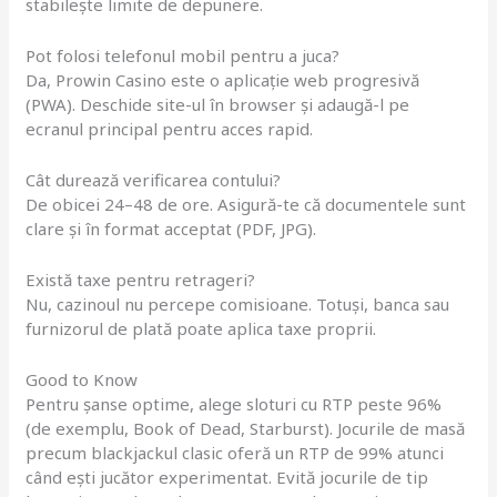
stabilește limite de depunere.
Pot folosi telefonul mobil pentru a juca?
Da, Prowin Casino este o aplicație web progresivă
(PWA). Deschide site-ul în browser și adaugă-l pe
ecranul principal pentru acces rapid.
Cât durează verificarea contului?
De obicei 24–48 de ore. Asigură-te că documentele sunt
clare și în format acceptat (PDF, JPG).
Există taxe pentru retrageri?
Nu, cazinoul nu percepe comisioane. Totuși, banca sau
furnizorul de plată poate aplica taxe proprii.
Good to Know
Pentru șanse optime, alege sloturi cu RTP peste 96%
(de exemplu, Book of Dead, Starburst). Jocurile de masă
precum blackjackul clasic oferă un RTP de 99% atunci
când ești jucător experimentat. Evită jocurile de tip