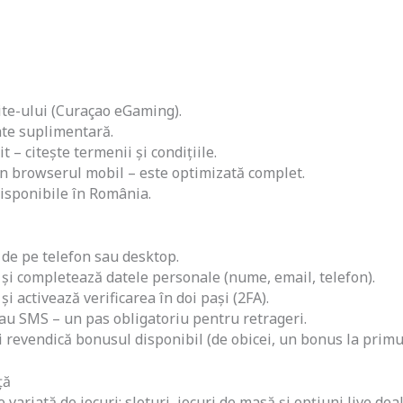
site-ului (Curaçao eGaming).
ate suplimentară.
– citește termenii și condițiile.
in browserul mobil – este optimizată complet.
isponibile în România.
de pe telefon sau desktop.
și completează datele personale (nume, email, telefon).
i activează verificarea în doi pași (2FA).
 sau SMS – un pas obligatoriu pentru retrageri.
revendică bonusul disponibil (de obicei, un bonus la primul d
ță
riată de jocuri: sloturi, jocuri de masă și opțiuni live dealer