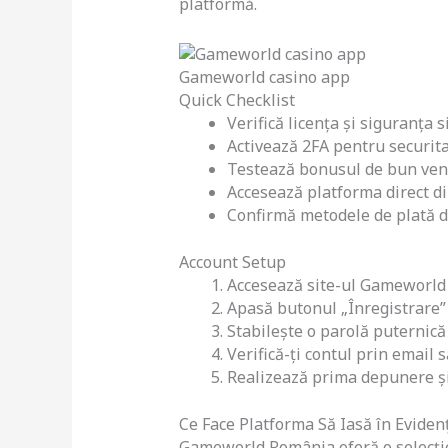
platformă.
Gameworld casino app
Quick Checklist
Verifică licența și siguranța 
Activează 2FA pentru securit
Testează bonusul de bun venit 
Accesează platforma direct d
Confirmă metodele de plată d
Account Setup
Accesează site-ul Gameworld 
Apasă butonul „Înregistrare” 
Stabilește o parolă puternică ș
Verifică-ți contul prin email
Realizează prima depunere și 
Ce Face Platforma Să Iasă în Eviden
Gameworld România oferă o selecție va