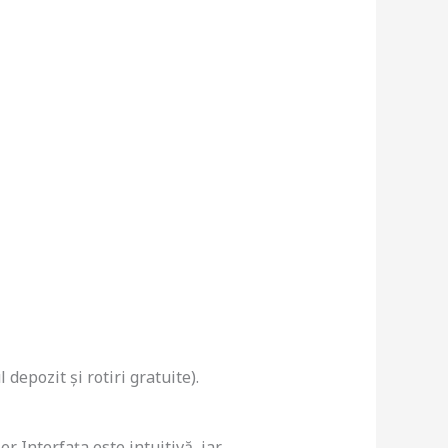
epozit și rotiri gratuite).
. Interfața este intuitivă, iar