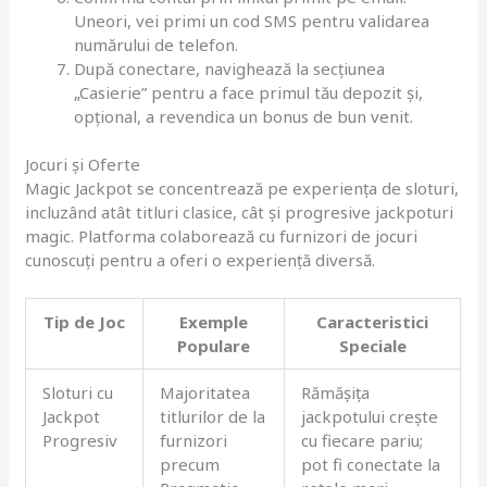
Uneori, vei primi un cod SMS pentru validarea
numărului de telefon.
După conectare, navighează la secțiunea
„Casierie” pentru a face primul tău depozit și,
opțional, a revendica un bonus de bun venit.
Jocuri și Oferte
Magic Jackpot se concentrează pe experiența de sloturi,
incluzând atât titluri clasice, cât și progresive jackpoturi
magic. Platforma colaborează cu furnizori de jocuri
cunoscuți pentru a oferi o experiență diversă.
Tip de Joc
Exemple
Caracteristici
Populare
Speciale
Sloturi cu
Majoritatea
Rămășița
Jackpot
titlurilor de la
jackpotului crește
Progresiv
furnizori
cu fiecare pariu;
precum
pot fi conectate la