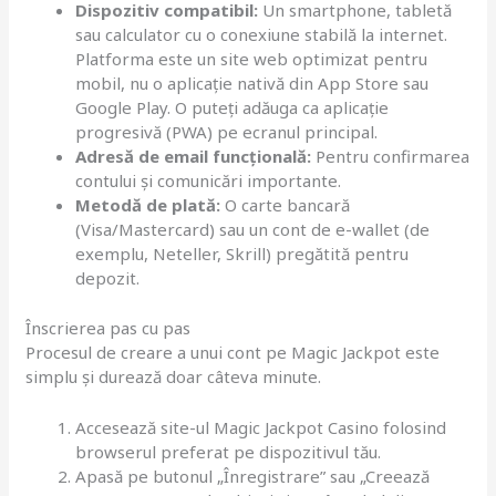
Dispozitiv compatibil:
Un smartphone, tabletă
sau calculator cu o conexiune stabilă la internet.
Platforma este un site web optimizat pentru
mobil, nu o aplicație nativă din App Store sau
Google Play. O puteți adăuga ca aplicație
progresivă (PWA) pe ecranul principal.
Adresă de email funcțională:
Pentru confirmarea
contului și comunicări importante.
Metodă de plată:
O carte bancară
(Visa/Mastercard) sau un cont de e-wallet (de
exemplu, Neteller, Skrill) pregătită pentru
depozit.
Înscrierea pas cu pas
Procesul de creare a unui cont pe Magic Jackpot este
simplu și durează doar câteva minute.
Accesează site-ul Magic Jackpot Casino folosind
browserul preferat pe dispozitivul tău.
Apasă pe butonul „Înregistrare” sau „Creează