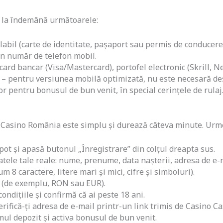
ai la îndemână următoarele:
abil (carte de identitate, pașaport sau permis de conducere)
un număr de telefon mobil.
ard bancar (Visa/Mastercard), portofel electronic (Skrill, Ne
 – pentru versiunea mobilă optimizată, nu este necesară des
lor pentru bonusul de bun venit, în special cerințele de rulaj
 Casino România este simplu și durează câteva minute. Urme
pot și apasă butonul „Înregistrare” din colțul dreapta sus.
ele tale reale: nume, prenume, data nașterii, adresa de e-m
 8 caractere, litere mari și mici, cifre și simboluri).
 (de exemplu, RON sau EUR).
 condițiile și confirmă că ai peste 18 ani.
erifică-ți adresa de e-mail printr-un link trimis de Casino C
mul depozit și activa bonusul de bun venit.