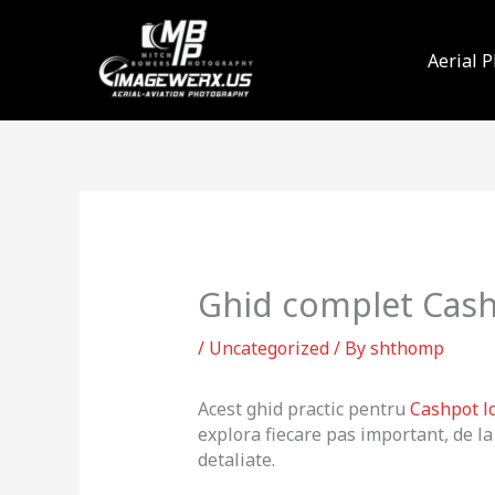
Skip
to
Aerial 
content
Ghid complet Cashp
/
Uncategorized
/ By
shthomp
Acest ghid practic pentru
Cashpot l
explora fiecare pas important, de la
detaliate.