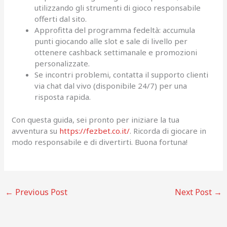
utilizzando gli strumenti di gioco responsabile
offerti dal sito.
Approfitta del programma fedeltà: accumula
punti giocando alle slot e sale di livello per
ottenere cashback settimanale e promozioni
personalizzate.
Se incontri problemi, contatta il supporto clienti
via chat dal vivo (disponibile 24/7) per una
risposta rapida.
Con questa guida, sei pronto per iniziare la tua
avventura su
https://fezbet.co.it/
. Ricorda di giocare in
modo responsabile e di divertirti. Buona fortuna!
←
Previous Post
Next Post
→