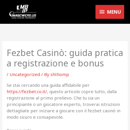
Skip
MENU
to
MENU
content
Fezbet Casinò: guida pratica
a registrazione e bonus
/
Uncategorized
/ By
shthomp
Se stai cercando una guida affidabile per
https://fezbet.co.it/
, questo articolo copre tutto, dalla
registrazione al primo prelievo. Che tu sia un
principiante o un giocatore esperto, troverai istruzioni
dettagliate per iniziare a giocare con il fezbet casinò in
modo sicuro e consapevole.