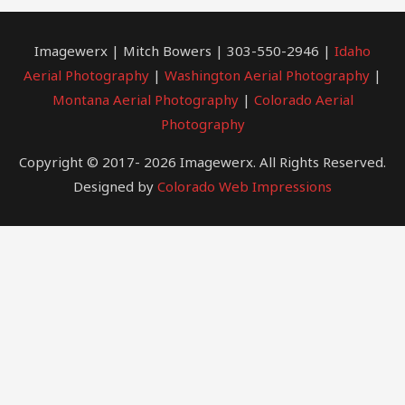
Imagewerx | Mitch Bowers | 303-550-2946 |
Idaho
Aerial Photography
|
Washington Aerial Photography
|
Montana Aerial Photography
|
Colorado Aerial
Photography
Copyright © 2017- 2026 Imagewerx. All Rights Reserved.
Designed by
Colorado Web Impressions