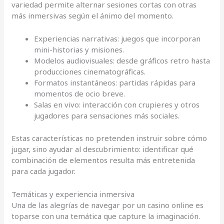
variedad permite alternar sesiones cortas con otras
más inmersivas según el ánimo del momento.
Experiencias narrativas: juegos que incorporan
mini-historias y misiones.
Modelos audiovisuales: desde gráficos retro hasta
producciones cinematográficas.
Formatos instantáneos: partidas rápidas para
momentos de ocio breve.
Salas en vivo: interacción con crupieres y otros
jugadores para sensaciones más sociales.
Estas características no pretenden instruir sobre cómo
jugar, sino ayudar al descubrimiento: identificar qué
combinación de elementos resulta más entretenida
para cada jugador.
Temáticas y experiencia inmersiva
Una de las alegrías de navegar por un casino online es
toparse con una temática que capture la imaginación.