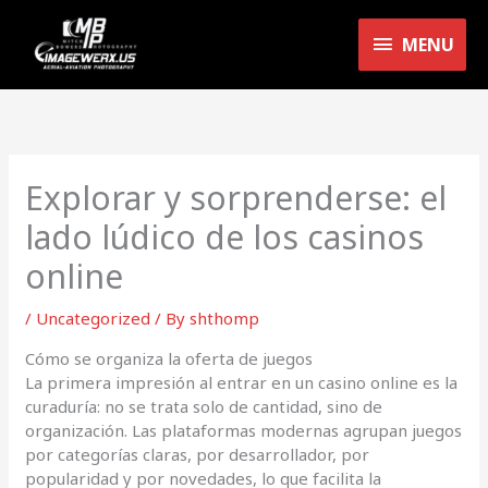
Skip
MENU
to
MENU
content
Explorar y sorprenderse: el
lado lúdico de los casinos
online
/
Uncategorized
/ By
shthomp
Cómo se organiza la oferta de juegos
La primera impresión al entrar en un casino online es la
curaduría: no se trata solo de cantidad, sino de
organización. Las plataformas modernas agrupan juegos
por categorías claras, por desarrollador, por
popularidad y por novedades, lo que facilita la