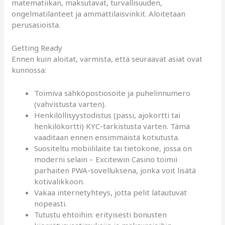
matematiikan, maksutavat, turvallisuuden,
ongelmatilanteet ja ammattilaisvinkit. Aloitetaan
perusasioista.
Getting Ready
Ennen kuin aloitat, varmista, että seuraavat asiat ovat
kunnossa:
Toimiva sähköpostiosoite ja puhelinnumero
(vahvistusta varten).
Henkilöllisyystodistus (passi, ajokortti tai
henkilökortti) KYC-tarkistusta varten. Tämä
vaaditaan ennen ensimmäistä kotiutusta.
Suositeltu mobiililaite tai tietokone, jossa on
moderni selain – Excitewin Casino toimii
parhaiten PWA-sovelluksena, jonka voit lisätä
kotivalikkoon.
Vakaa internetyhteys, jotta pelit latautuvat
nopeasti.
Tutustu ehtoihin: erityisesti bonusten