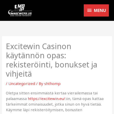
Skip
MENU
to
MENU
content
Excitewin Casinon
käytännön opas:
rekisteröinti, bonukset ja
vihjeitä
/
Uncategorized
/ By
shthomp
Oletpa sitten ensimmäistä kertaa vierailemassa tai
palaamassa
https://excitewin.eu/
:iin, tämä opas kattaa
tärkeimmät ominaisuudet, jotka sinun on hyvä tietää.
Käymme läpi rekisteröitymisen, bonusten