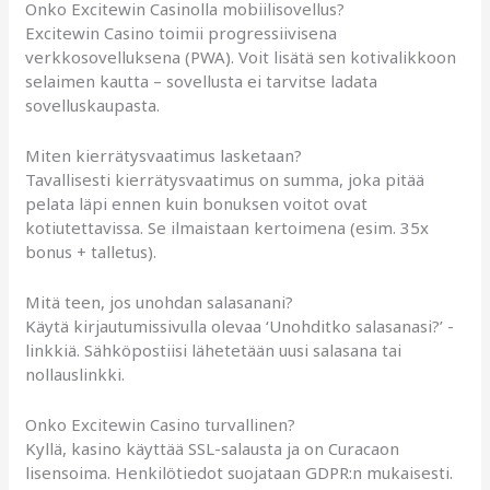
Onko Excitewin Casinolla mobiilisovellus?
Excitewin Casino toimii progressiivisena
verkkosovelluksena (PWA). Voit lisätä sen kotivalikkoon
selaimen kautta – sovellusta ei tarvitse ladata
sovelluskaupasta.
Miten kierrätysvaatimus lasketaan?
Tavallisesti kierrätysvaatimus on summa, joka pitää
pelata läpi ennen kuin bonuksen voitot ovat
kotiutettavissa. Se ilmaistaan kertoimena (esim. 35x
bonus + talletus).
Mitä teen, jos unohdan salasanani?
Käytä kirjautumissivulla olevaa ‘Unohditko salasanasi?’ -
linkkiä. Sähköpostiisi lähetetään uusi salasana tai
nollauslinkki.
Onko Excitewin Casino turvallinen?
Kyllä, kasino käyttää SSL-salausta ja on Curacaon
lisensoima. Henkilötiedot suojataan GDPR:n mukaisesti.