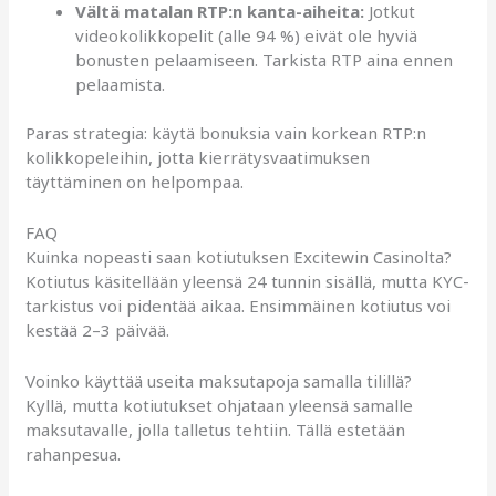
Vältä matalan RTP:n kanta-aiheita:
Jotkut
videokolikkopelit (alle 94 %) eivät ole hyviä
bonusten pelaamiseen. Tarkista RTP aina ennen
pelaamista.
Paras strategia: käytä bonuksia vain korkean RTP:n
kolikkopeleihin, jotta kierrätysvaatimuksen
täyttäminen on helpompaa.
FAQ
Kuinka nopeasti saan kotiutuksen Excitewin Casinolta?
Kotiutus käsitellään yleensä 24 tunnin sisällä, mutta KYC-
tarkistus voi pidentää aikaa. Ensimmäinen kotiutus voi
kestää 2–3 päivää.
Voinko käyttää useita maksutapoja samalla tilillä?
Kyllä, mutta kotiutukset ohjataan yleensä samalle
maksutavalle, jolla talletus tehtiin. Tällä estetään
rahanpesua.