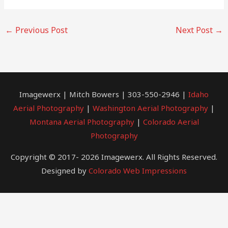
←
Previous Post
Next Post
→
Imagewerx | Mitch Bowers | 303-550-2946 |
Idaho
Aerial Photography
|
Washington Aerial Photography
|
Montana Aerial Photography
|
Colorado Aerial
Photography
Copyright © 2017- 2026 Imagewerx. All Rights Reserved.
Designed by
Colorado Web Impressions