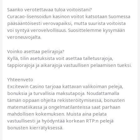
Saanko verotettavaa tuloa voitoistani?
Curacao-lisensoidun kasinon voitot katsotaan Suomessa
pääsääntöisesti verovapaiksi, mutta suurista voitoista
voi syntyä verovelvollisuus. Suosittelemme kysymään
veroneuvojalta.
Voinko asettaa pelirajoja?
Kyllä, tilin asetuksista voit asettaa talletusrajoja,
tappiorajoja ja aikarajoja vastuullisen pelaamisen tueksi.
Yhteenveto
Excitewin Casino tarjoaa kattavan valikoiman pelejä,
bonuksia ja turvallisia maksutapoja. Noudattamalla
tämän oppaan ohjeita rekisteröitymisessä, bonusten
matematiikassa ja ongelmatilanteissa saat parhaan
mahdollisen kokemuksen. Muista aina pelata
vastuullisesti ja hyödyntää korkean RTP:n pelejä
bonusten kierrätyksessä.