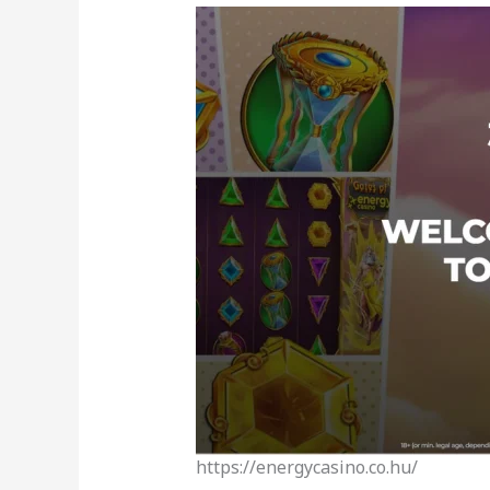
https://energycasino.co.hu/