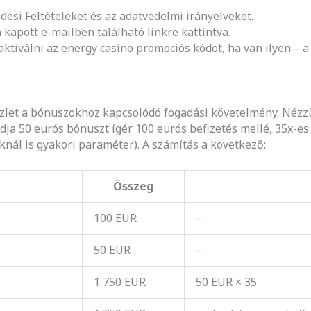
dési Feltételeket és az adatvédelmi irányelveket.
 kapott e-mailben található linkre kattintva.
aktiválni az energy casino promociós kódot, ha van ilyen – 
szlet a bónuszokhoz kapcsolódó fogadási követelmény. Nézzü
ja 50 eurós bónuszt ígér 100 eurós befizetés mellé, 35x-es f
knál is gyakori paraméter). A számítás a következő:
Összeg
100 EUR
–
50 EUR
–
1 750 EUR
50 EUR × 35