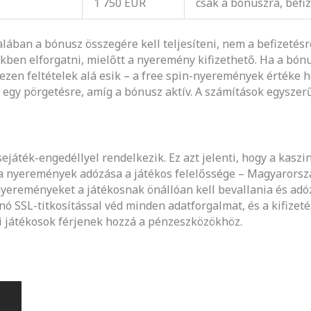
1 750 EUR
csak a bónuszra, befi
alában a bónusz összegére kell teljesíteni, nem a befizetés
ekben elforgatni, mielőtt a nyeremény kifizethető. Ha a bón
ezen feltételek alá esik – a free spin-nyeremények értéke
ó egy pörgetésre, amíg a bónusz aktív. A számítások egyszer
ejáték-engedéllyel rendelkezik. Ez azt jelenti, hogy a kasz
a nyeremények adózása a játékos felelőssége – Magyarorsz
ereményeket a játékosnak önállóan kell bevallania és adó
nó SSL-titkosítással véd minden adatforgalmat, és a kifizet
ódi játékosok férjenek hozzá a pénzeszközökhöz.