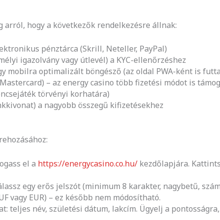
 arról, hogy a következők rendelkezésre állnak:
tronikus pénztárca (Skrill, Neteller, PayPal)
élyi igazolvány vagy útlevél) a KYC-ellenőrzéshez
gy mobilra optimalizált böngésző (az oldal PWA-ként is fut
, Mastercard) – az energy casino több fizetési módot is támo
encsejáték törvényi korhatára)
nkkivonat) a nagyobb összegű kifizetésekhez
trehozásához:
ogass el a
https://energycasino.co.hu/
kezdőlapjára. Kattints
lassz egy erős jelszót (minimum 8 karakter, nagybetű, szám 
(HUF vagy EUR) – ez később nem módosítható.
: teljes név, születési dátum, lakcím. Ügyelj a pontosságra