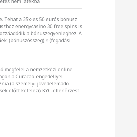
zetés nem játékba
re. Tehát a 35x-es 50 eurós bónusz
uszhoz energycasino 30 free spins is
 hozzáadódik a bónuszegyenleghez. A
űek: (bónuszösszeg) × (fogadási
inó megfelel a nemzetközi online
ágon a Curacao-engedéllyel
znia (a személyi jövedelemadó
ések előtt kötelező KYC-ellenőrzést