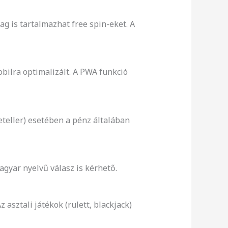
g is tartalmazhat free spin-eket. A
bilra optimalizált. A PWA funkció
eteller) esetében a pénz általában
agyar nyelvű válasz is kérhető.
sztali játékok (rulett, blackjack)