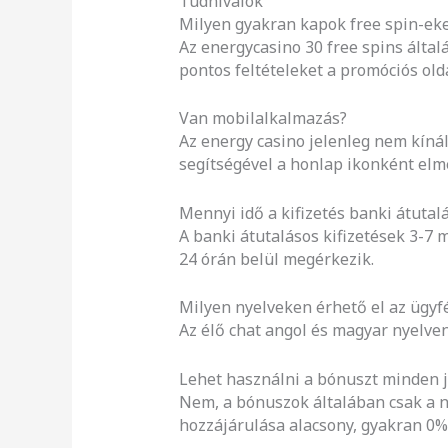
Tudnivalók
Milyen gyakran kapok free spin-eke
Az energycasino 30 free spins által
pontos feltételeket a promóciós olda
Van mobilalkalmazás?
Az energy casino jelenleg nem kínál
segítségével a honlap ikonként elme
Mennyi idő a kifizetés banki átutal
A banki átutalásos kifizetések 3-7 
24 órán belül megérkezik.
Milyen nyelveken érhető el az ügyfé
Az élő chat angol és magyar nyelven
Lehet használni a bónuszt minden 
Nem, a bónuszok általában csak a ny
hozzájárulása alacsony, gyakran 0%