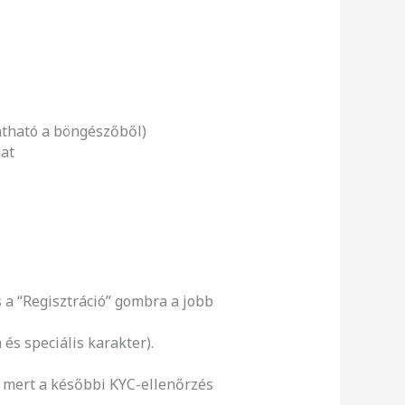
tatható a böngészőből)
gat
 a “Regisztráció” gombra a jobb
és speciális karakter).
, mert a későbbi KYC-ellenőrzés