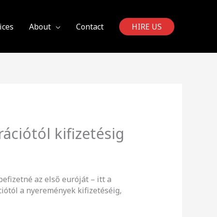
ices
About
Contact
HIRE US
ációtól kifizetésig
efizetné az első euróját – itt a
ciótól a nyeremények kifizetéséig,