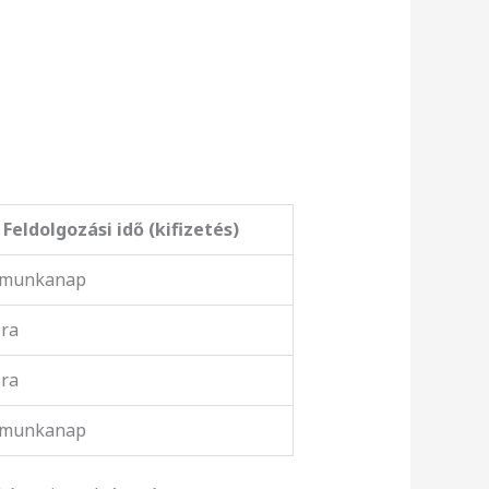
Feldolgozási idő (kifizetés)
 munkanap
óra
óra
 munkanap