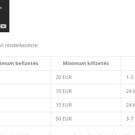
ll rendelkezésre:
imum befizetés
Minimum kifizetés
20 EUR
1-3
10 EUR
24 
10 EUR
24 
50 EUR
3-7