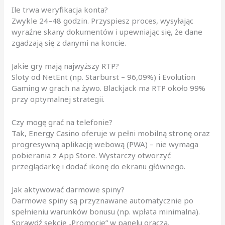
Ile trwa weryfikacja konta?
Zwykle 24–48 godzin. Przyspiesz proces, wysyłając
wyraźne skany dokumentów i upewniając się, że dane
zgadzają się z danymi na koncie.
Jakie gry mają najwyższy RTP?
Sloty od NetEnt (np. Starburst – 96,09%) i Evolution
Gaming w grach na żywo. Blackjack ma RTP około 99%
przy optymalnej strategii.
Czy mogę grać na telefonie?
Tak, Energy Casino oferuje w pełni mobilną stronę oraz
progresywną aplikację webową (PWA) – nie wymaga
pobierania z App Store. Wystarczy otworzyć
przeglądarkę i dodać ikonę do ekranu głównego.
Jak aktywować darmowe spiny?
Darmowe spiny są przyznawane automatycznie po
spełnieniu warunków bonusu (np. wpłata minimalna).
Sprawdź sekcję „Promocje” w panelu gracza.