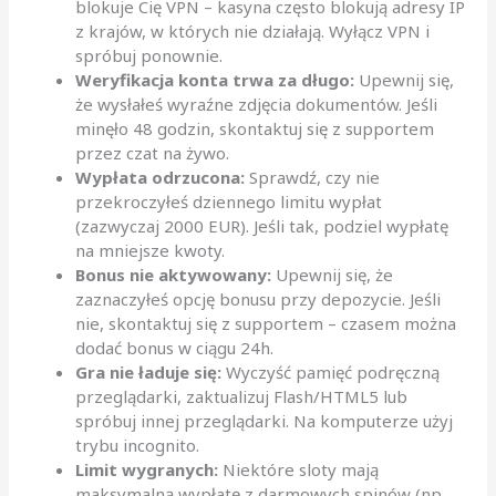
blokuje Cię VPN – kasyna często blokują adresy IP
z krajów, w których nie działają. Wyłącz VPN i
spróbuj ponownie.
Weryfikacja konta trwa za długo:
Upewnij się,
że wysłałeś wyraźne zdjęcia dokumentów. Jeśli
minęło 48 godzin, skontaktuj się z supportem
przez czat na żywo.
Wypłata odrzucona:
Sprawdź, czy nie
przekroczyłeś dziennego limitu wypłat
(zazwyczaj 2000 EUR). Jeśli tak, podziel wypłatę
na mniejsze kwoty.
Bonus nie aktywowany:
Upewnij się, że
zaznaczyłeś opcję bonusu przy depozycie. Jeśli
nie, skontaktuj się z supportem – czasem można
dodać bonus w ciągu 24h.
Gra nie ładuje się:
Wyczyść pamięć podręczną
przeglądarki, zaktualizuj Flash/HTML5 lub
spróbuj innej przeglądarki. Na komputerze użyj
trybu incognito.
Limit wygranych:
Niektóre sloty mają
maksymalną wypłatę z darmowych spinów (np.