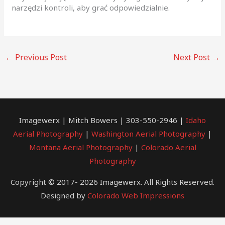
narzędzi kontroli, aby grać odpowiedzialnie.
←
Previous Post
Next Post
→
Imagewerx | Mitch Bowers | 303-550-2946 |
Idaho
Aerial Photography
|
Washington Aerial Photography
|
Montana Aerial Photography
|
Colorado Aerial
Photography
Copyright © 2017- 2026 Imagewerx. All Rights Reserved.
Designed by
Colorado Web Impressions