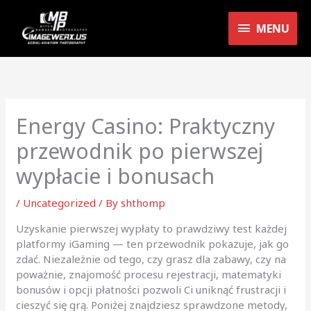
Skip
MENU
to
MENU
content
Energy Casino: Praktyczny
przewodnik po pierwszej
wypłacie i bonusach
/
Uncategorized
/ By
shthomp
Uzyskanie pierwszej wypłaty to prawdziwy test każdej
platformy iGaming — ten przewodnik pokazuje, jak go
zdać. Niezależnie od tego, czy grasz dla zabawy, czy na
poważnie, znajomość procesu rejestracji, matematyki
bonusów i opcji płatności pozwoli Ci uniknąć frustracji i
cieszyć się grą. Poniżej znajdziesz sprawdzone metody,