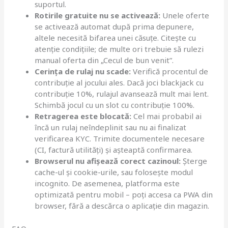
suportul.
Rotirile gratuite nu se activează:
Unele oferte
se activează automat după prima depunere,
altele necesită bifarea unei căsuțe. Citește cu
atenție condițiile; de multe ori trebuie să rulezi
manual oferta din „Cecul de bun venit”.
Cerința de rulaj nu scade:
Verifică procentul de
contribuție al jocului ales. Dacă joci blackjack cu
contribuție 10%, rulajul avansează mult mai lent.
Schimbă jocul cu un slot cu contribuție 100%.
Retragerea este blocată:
Cel mai probabil ai
încă un rulaj neîndeplinit sau nu ai finalizat
verificarea KYC. Trimite documentele necesare
(CI, factură utilități) și așteaptă confirmarea.
Browserul nu afișează corect cazinoul:
Șterge
cache-ul și cookie-urile, sau folosește modul
incognito. De asemenea, platforma este
optimizată pentru mobil – poți accesa ca PWA din
browser, fără a descărca o aplicație din magazin.