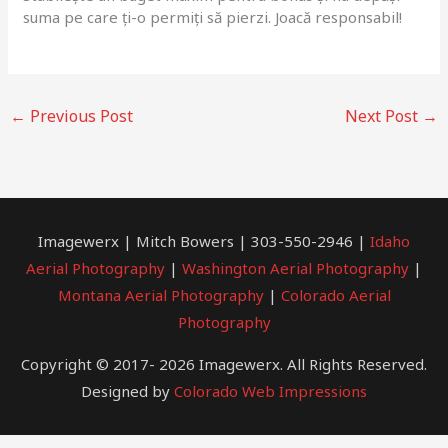
suma pe care ți-o permiți să pierzi. Joacă responsabil!
←
Previous Post
Next Post
→
Imagewerx | Mitch Bowers | 303-550-2946 |
Idaho
Aerial Photography
|
Washington Aerial Photography
|
Montana Aerial Photography
|
Colorado Aerial
Photography
Copyright © 2017- 2026 Imagewerx. All Rights Reserved.
Designed by
Colorado Web Impressions