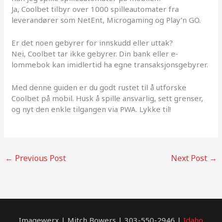
Ja, Coolbet tilbyr over 1000 spilleautomater fra
leverandører som NetEnt, Microgaming og Play’n GO.
Er det noen gebyrer for innskudd eller uttak?
Nei, Coolbet tar ikke gebyrer. Din bank eller e-
lommebok kan imidlertid ha egne transaksjonsgebyrer.
Med denne guiden er du godt rustet til å utforske
Coolbet på mobil. Husk å spille ansvarlig, sett grenser,
og nyt den enkle tilgangen via PWA. Lykke til!
←
Previous Post
Next Post
→
Imagewerx | Mitch Bowers | 303-550-2946 |
Idaho