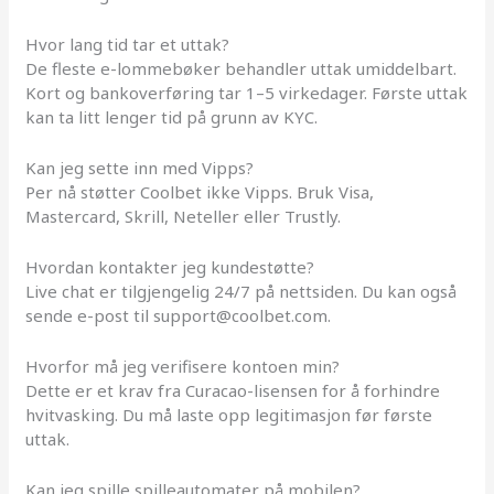
Hvor lang tid tar et uttak?
De fleste e-lommebøker behandler uttak umiddelbart.
Kort og bankoverføring tar 1–5 virkedager. Første uttak
kan ta litt lenger tid på grunn av KYC.
Kan jeg sette inn med Vipps?
Per nå støtter Coolbet ikke Vipps. Bruk Visa,
Mastercard, Skrill, Neteller eller Trustly.
Hvordan kontakter jeg kundestøtte?
Live chat er tilgjengelig 24/7 på nettsiden. Du kan også
sende e-post til support@coolbet.com.
Hvorfor må jeg verifisere kontoen min?
Dette er et krav fra Curacao-lisensen for å forhindre
hvitvasking. Du må laste opp legitimasjon før første
uttak.
Kan jeg spille spilleautomater på mobilen?