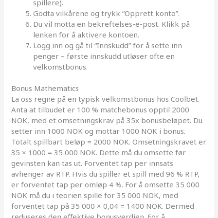
spillere).
Godta vilkårene og trykk “Opprett konto”.
Du vil motta en bekreftelses-e-post. Klikk på
lenken for å aktivere kontoen.
Logg inn og gå til “Innskudd” for å sette inn
penger – første innskudd utløser ofte en
velkomstbonus.
Bonus Mathematics
La oss regne på en typisk velkomstbonus hos Coolbet.
Anta at tilbudet er 100 % matchebonus opptil 2000
NOK, med et omsetningskrav på 35x bonusbeløpet. Du
setter inn 1000 NOK og mottar 1000 NOK i bonus.
Totalt spillbart beløp = 2000 NOK. Omsetningskravet er
35 × 1000 = 35 000 NOK. Dette må du omsette før
gevinsten kan tas ut. Forventet tap per innsats
avhenger av RTP. Hvis du spiller et spill med 96 % RTP,
er forventet tap per omløp 4 %. For å omsette 35 000
NOK må du i teorien spille for 35 000 NOK, med
forventet tap på 35 000 × 0,04 = 1400 NOK. Dermed
reduseres den effektive bonusverdien. For å