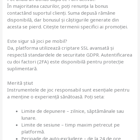
În majoritatea cazurilor, poți renunța la bonus
contactând suportul clienți. Suma depusă rămâne
disponibilă, dar bonusul și câștigurile generate din
acesta se pierd. Citește termenii specifici ai promoției.
Este sigur să joci pe mobil?
Da, platforma utilizează criptare SSL avansată și
respectă standardele de securitate GDPR. Autentificarea
cu doi factori (2FA) este disponibilă pentru protecție
suplimentară.
Merită știut
Instrumentele de joc responsabil sunt esențiale pentru
a menține o experiență sănătoasă. Poți seta:
Limite de depunere – zilnice, săptămânale sau
lunare.
Limite de sesiune – timp maxim petrecut pe
platformă.
Perioade de auto‑excludere – de la 24 de ore