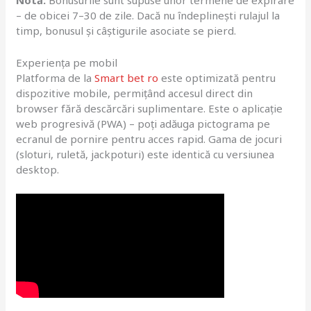
– de obicei 7–30 de zile. Dacă nu îndeplinești rulajul la
timp, bonusul și câștigurile asociate se pierd.
Experiența pe mobil
Platforma de la
Smart bet ro
este optimizată pentru
dispozitive mobile, permițând accesul direct din
browser fără descărcări suplimentare. Este o aplicație
web progresivă (PWA) – poți adăuga pictograma pe
ecranul de pornire pentru acces rapid. Gama de jocuri
(sloturi, ruletă, jackpoturi) este identică cu versiunea
desktop.