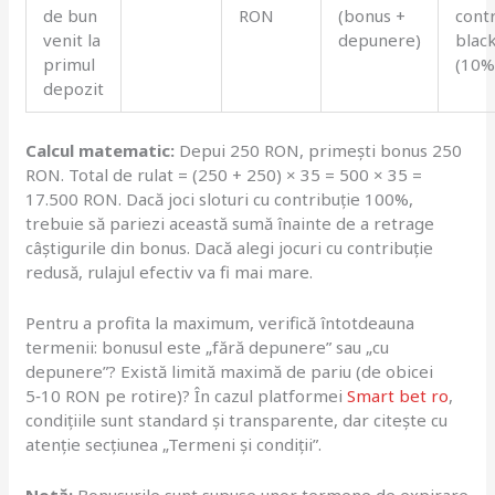
de bun
RON
(bonus +
contr
venit la
depunere)
blac
primul
(10%
depozit
Calcul matematic:
Depui 250 RON, primești bonus 250
RON. Total de rulat = (250 + 250) × 35 = 500 × 35 =
17.500 RON. Dacă joci sloturi cu contribuție 100%,
trebuie să pariezi această sumă înainte de a retrage
câștigurile din bonus. Dacă alegi jocuri cu contribuție
redusă, rulajul efectiv va fi mai mare.
Pentru a profita la maximum, verifică întotdeauna
termenii: bonusul este „fără depunere” sau „cu
depunere”? Există limită maximă de pariu (de obicei
5‑10 RON pe rotire)? În cazul platformei
Smart bet ro
,
condițiile sunt standard și transparente, dar citește cu
atenție secțiunea „Termeni și condiții”.
Notă:
Bonusurile sunt supuse unor termene de expirare