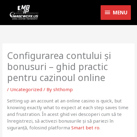
Skip
MENU
to
MENU
content
Configurarea contului și
bonusuri – ghid practic
pentru cazinoul online
/
Uncategorized
/ By
shthomp
Setting up an account at an online casino is quick, but
knowing exactly what to expect at each step saves time
and frustration. În acest ghid vei descoperi cum să te
înregistrezi, să activezi bonusurile și să pariezi în
siguranță, folosind platforma
Smart bet ro
.