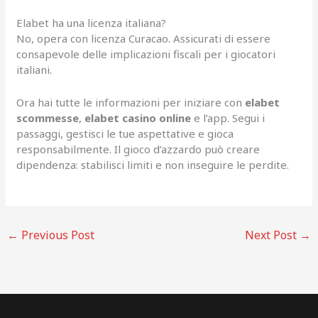
Elabet ha una licenza italiana?
No, opera con licenza Curacao. Assicurati di essere
consapevole delle implicazioni fiscali per i giocatori
italiani.
Ora hai tutte le informazioni per iniziare con
elabet
scommesse
,
elabet casino online
e l’app. Segui i
passaggi, gestisci le tue aspettative e gioca
responsabilmente. Il gioco d’azzardo può creare
dipendenza: stabilisci limiti e non inseguire le perdite.
←
Previous Post
Next Post
→