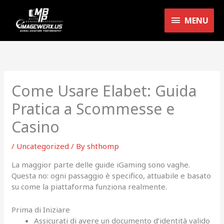
Skip
MENU
to
MENU
content
Come Usare Elabet: Guida
Pratica a Scommesse e
Casino
/
Uncategorized
/ By
shthomp
La maggior parte delle guide iGaming sono vaghe.
Questa no: ogni passaggio è specifico, attuabile e basato
su come la piattaforma funziona realmente.
Prima di Iniziare
Assicurati di avere un documento d’identità valido