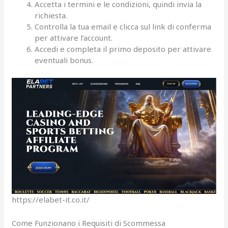
Accetta i termini e le condizioni, quindi invia la
richiesta.
Controlla la tua email e clicca sul link di conferma
per attivare l’account.
Accedi e completa il primo deposito per attivare
eventuali bonus.
https://elabet-it.co.it/
Come Funzionano i Requisiti di Scommessa