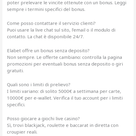
poter prelevare le vincite ottenute con un bonus. Leggi
sempre i termini specifici del bonus.
Come posso contattare il servizio clienti?
Puoi usare la live chat sul sito, l’email o il modulo di
contatto. La chat è disponibile 24/7.
Elabet offre un bonus senza deposito?
Non sempre. Le offerte cambiano: controlla la pagina
promozioni per eventuali bonus senza deposito o giri
gratuiti.
Quali sono i limiti di prelievo?
I limiti variano: di solito 5000€ a settimana per carte,
10000€ per e-wallet. Verifica il tuo account per i limiti
specifici.
Posso giocare a giochi live casino?
Sì, trovi blackjack, roulette e baccarat in diretta con
croupier reali.