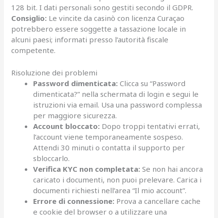
128 bit. I dati personali sono gestiti secondo il GDPR.
Consiglio:
Le vincite da casinò con licenza Curaçao
potrebbero essere soggette a tassazione locale in
alcuni paesi; informati presso l’autorità fiscale
competente.
Risoluzione dei problemi
Password dimenticata:
Clicca su “Password
dimenticata?” nella schermata di login e segui le
istruzioni via email. Usa una password complessa
per maggiore sicurezza.
Account bloccato:
Dopo troppi tentativi errati,
l’account viene temporaneamente sospeso.
Attendi 30 minuti o contatta il supporto per
sbloccarlo.
Verifica KYC non completata:
Se non hai ancora
caricato i documenti, non puoi prelevare. Carica i
documenti richiesti nell’area “Il mio account”.
Errore di connessione:
Prova a cancellare cache
e cookie del browser o a utilizzare una