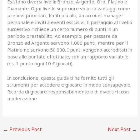
Esistono diversi livelli: Bronzo, Argento, Oro, Platino e
Diamante. Ogni livello superiore sblocca vantaggi come
prelievi prioritari, limiti più alti, un account manager
personale e inviti a eventi esclusivi. Il passaggio al livello
successivo richiede un certo numero di punti in un
periodo prestabilito. Ad esempio, per passare da
Bronzo ad Argento servono 1.000 punti, mentre per il
Platino ne servono 50.000. I punti vengono accreditati in
base alle puntate effettuate, con un rapporto variabile
(es. 1 punto ogni 10 € giocati).
In conclusione, questa guida ti ha fornito tutti gli
strumenti per accedere e giocare in modo consapevole.
Ricorda di giocare responsabilmente e di divertirti con
moderazione.
←
Previous Post
Next Post
→