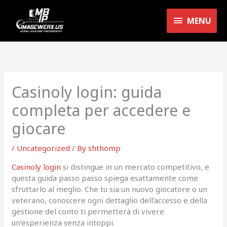
Skip
MENU
to
MENU
content
Casinoly login: guida
completa per accedere e
giocare
/
Uncategorized
/ By
shthomp
Casinoly login
si distingue in un mercato competitivo, e
questa guida passo passo spiega esattamente come
sfruttarlo al meglio. Che tu sia un nuovo giocatore o un
veterano, conoscere ogni dettaglio dell’accesso e della
gestione del conto ti permetterà di vivere
un’esperienza senza intoppi.