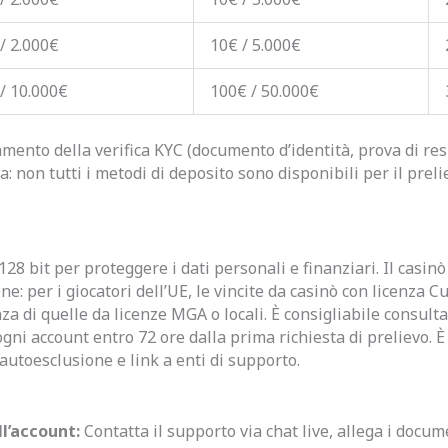
/ 2.000€
10€ / 5.000€
/ 10.000€
100€ / 50.000€
etamento della verifica KYC (documento d’identità, prova di re
: non tutti i metodi di deposito sono disponibili per il prelie
 128 bit per proteggere i dati personali e finanziari. Il casin
: per i giocatori dell’UE, le vincite da casinò con licenza 
nza di quelle da licenze MGA o locali. È consigliabile consult
ni account entro 72 ore dalla prima richiesta di prelievo. È 
 autoesclusione e link a enti di supporto.
ll’account:
Contatta il supporto via chat live, allega i docume