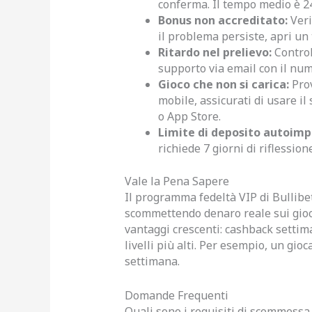
conferma. Il tempo medio è 24
Bonus non accreditato:
Veri
il problema persiste, apri un 
Ritardo nel prelievo:
Controll
supporto via email con il num
Gioco che non si carica:
Prov
mobile, assicurati di usare il
o App Store.
Limite di deposito autoimp
richiede 7 giorni di riflessione
Vale la Pena Sapere
Il programma fedeltà VIP di Bullibet 
scommettendo denaro reale sui giochi
vantaggi crescenti: cashback settima
livelli più alti. Per esempio, un gi
settimana.
Domande Frequenti
Quali sono i requisiti di scommessa