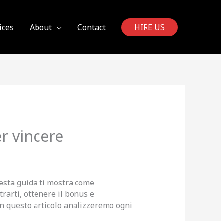
ices
About
Contact
HIRE US
r vincere
uesta guida ti mostra come
trarti, ottenere il bonus e
In questo articolo analizzeremo ogni