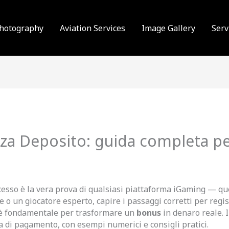
Photography
Aviation Services
Image Gallery
Serv
za Deposito: guida completa pe
ccesso è la vera prova di qualsiasi piattaforma iGaming — q
 o un giocatore esperto, capire i passaggi corretti per regis
a è fondamentale per trasformare un
bonus
in denaro reale. 
ta di pagamento, con esempi numerici e consigli pratici.