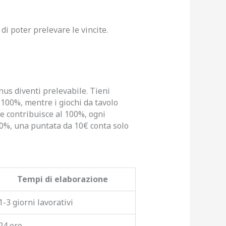
i poter prelevare le vincite.
nus diventi prelevabile. Tieni
 100%, mentre i giochi da tavolo
he contribuisce al 100%, ogni
10%, una puntata da 10€ conta solo
Tempi di elaborazione
1-3 giorni lavorativi
24 ore