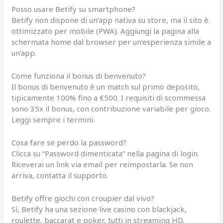
Posso usare Betify su smartphone?
Betify non dispone di un’app nativa su store, ma il sito è
ottimizzato per mobile (PWA). Aggiungi la pagina alla
schermata home dal browser per un’esperienza simile a
un’app.
Come funziona il bonus di benvenuto?
Il bonus di benvenuto è un match sul primo deposito,
tipicamente 100% fino a €500. I requisiti di scommessa
sono 35x il bonus, con contribuzione variabile per gioco.
Leggi sempre i termini.
Cosa fare se perdo la password?
Clicca su “Password dimenticata” nella pagina di login.
Riceverai un link via email per reimpostarla. Se non
arriva, contatta il supporto.
Betify offre giochi con croupier dal vivo?
Sì, Betify ha una sezione live casino con blackjack,
roulette, baccarat e poker, tutti in streaming HD.