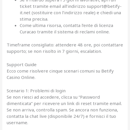
ticket tramite email all’indirizzo support@betify-
it.net (sostituire con l’indirizzo reale) e chiedi una
stima precisa.
Come ultima risorsa, contatta l’ente di licenza
Curacao tramite il sistema di reclami online.
Timeframe consigliato: attendere 48 ore, poi contattare
supporto; se non risolto in 7 giorni, escalation.
Support Guide
Ecco come risolvere cinque scenari comuni su Betify
Casino Online.
Scenario 1: Problemi di login
Se non riesci ad accedere, clicca su “Password
dimenticata” per ricevere un link di reset tramite email.
Se non arriva, controlla spam. Se ancora non funziona,
contatta la chat live (disponibile 24/7) e fornisci il tuo
username.