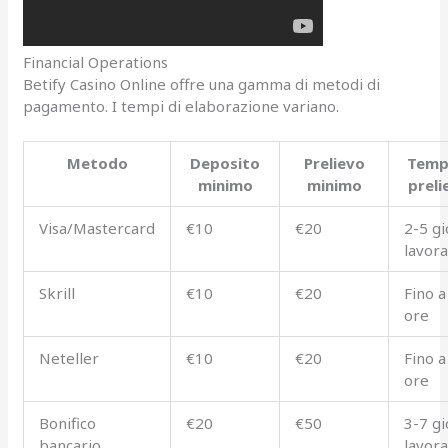
Financial Operations
Betify Casino Online offre una gamma di metodi di
pagamento. I tempi di elaborazione variano.
Metodo
Deposito
Prelievo
Tempi
minimo
minimo
preli
Visa/Mastercard
€10
€20
2-5 gi
lavora
Skrill
€10
€20
Fino a
ore
Neteller
€10
€20
Fino a
ore
Bonifico
€20
€50
3-7 gi
bancario
lavora