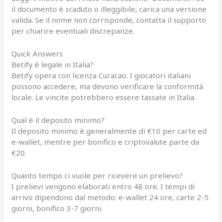
il documento è scaduto o illeggibile, carica una versione
valida. Se il nome non corrisponde, contatta il supporto
per chiarire eventuali discrepanze.
Quick Answers
Betify è legale in Italia?
Betify opera con licenza Curacao. I giocatori italiani
possono accedere, ma devono verificare la conformità
locale. Le vincite potrebbero essere tassate in Italia.
Qual è il deposito minimo?
Il deposito minimo è generalmente di €10 per carte ed
e-wallet, mentre per bonifico e criptovalute parte da
€20.
Quanto tempo ci vuole per ricevere un prelievo?
I prelievi vengono elaborati entro 48 ore. I tempi di
arrivo dipendono dal metodo: e-wallet 24 ore, carte 2-5
giorni, bonifico 3-7 giorni.