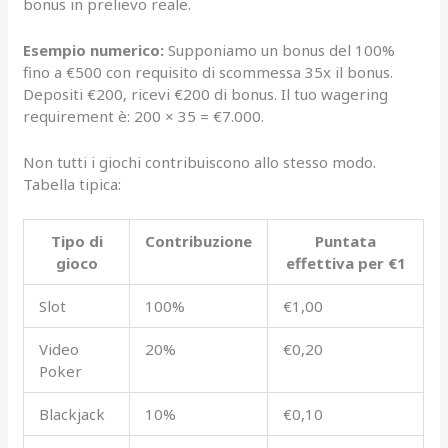
bonus in prelievo reale.
Esempio numerico:
Supponiamo un bonus del 100%
fino a €500 con requisito di scommessa 35x il bonus.
Depositi €200, ricevi €200 di bonus. Il tuo wagering
requirement è: 200 × 35 = €7.000.
Non tutti i giochi contribuiscono allo stesso modo.
Tabella tipica:
Tipo di
Contribuzione
Puntata
gioco
effettiva per €1
Slot
100%
€1,00
Video
20%
€0,20
Poker
Blackjack
10%
€0,10