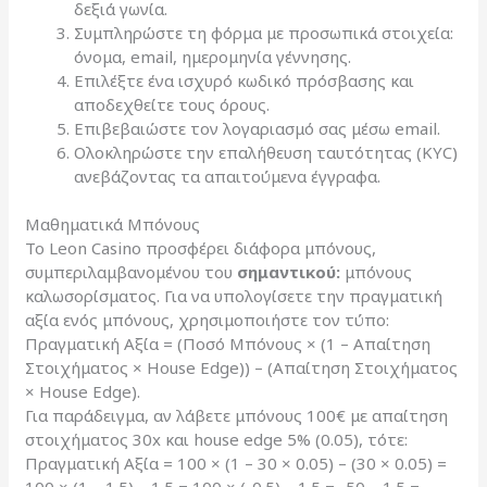
δεξιά γωνία.
Συμπληρώστε τη φόρμα με προσωπικά στοιχεία:
όνομα, email, ημερομηνία γέννησης.
Επιλέξτε ένα ισχυρό κωδικό πρόσβασης και
αποδεχθείτε τους όρους.
Επιβεβαιώστε τον λογαριασμό σας μέσω email.
Ολοκληρώστε την επαλήθευση ταυτότητας (KYC)
ανεβάζοντας τα απαιτούμενα έγγραφα.
Μαθηματικά Μπόνους
Το Leon Casino προσφέρει διάφορα μπόνους,
συμπεριλαμβανομένου του
σημαντικού:
μπόνους
καλωσορίσματος. Για να υπολογίσετε την πραγματική
αξία ενός μπόνους, χρησιμοποιήστε τον τύπο:
Πραγματική Αξία = (Ποσό Μπόνους × (1 – Απαίτηση
Στοιχήματος × House Edge)) – (Απαίτηση Στοιχήματος
× House Edge).
Για παράδειγμα, αν λάβετε μπόνους 100€ με απαίτηση
στοιχήματος 30x και house edge 5% (0.05), τότε:
Πραγματική Αξία = 100 × (1 – 30 × 0.05) – (30 × 0.05) =