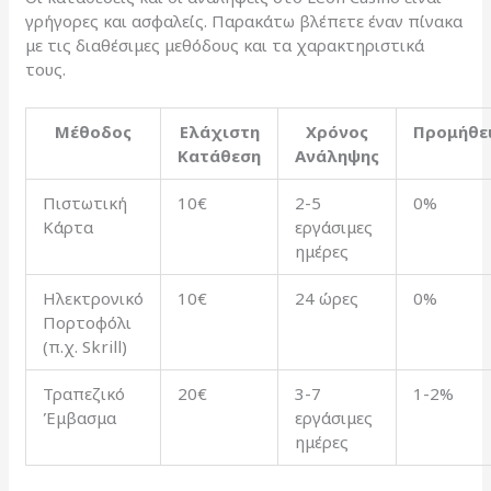
γρήγορες και ασφαλείς. Παρακάτω βλέπετε έναν πίνακα
με τις διαθέσιμες μεθόδους και τα χαρακτηριστικά
τους.
Μέθοδος
Ελάχιστη
Χρόνος
Προμήθε
Κατάθεση
Ανάληψης
Πιστωτική
10€
2-5
0%
Κάρτα
εργάσιμες
ημέρες
Ηλεκτρονικό
10€
24 ώρες
0%
Πορτοφόλι
(π.χ. Skrill)
Τραπεζικό
20€
3-7
1-2%
Έμβασμα
εργάσιμες
ημέρες