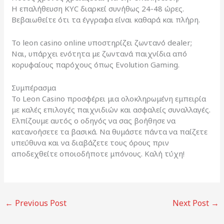
Η επαλήθευση KYC διαρκεί συνήθως 24-48 ώρες.
Βεβαιωθείτε ότι τα έγγραφα είναι καθαρά και πλήρη.
Το leon casino online υποστηρίζει ζωντανό dealer;
Ναι, υπάρχει ενότητα με ζωντανά παιχνίδια από
κορυφαίους παρόχους όπως Evolution Gaming.
Συμπέρασμα
Το Leon Casino προσφέρει μια ολοκληρωμένη εμπειρία
με καλές επιλογές παιχνιδιών και ασφαλείς συναλλαγές.
Ελπίζουμε αυτός ο οδηγός να σας βοήθησε να
κατανοήσετε τα βασικά. Να θυμάστε πάντα να παίζετε
υπεύθυνα και να διαβάζετε τους όρους πριν
αποδεχθείτε οποιοδήποτε μπόνους. Καλή τύχη!
←
Previous Post
Next Post
→