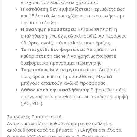
«Ξέχασα τον κωδικό» αν χρειαστεί.
Η κατάθεση δεν εμφανίζεται:
Περιμένετε έως
και 15 λεπτά. Αν συνεχίζεται, επικοινωνήστε με
την υποστήριξη.
Η ανάληψη καθυστερεί:
Βεβαιωθείτε ότι η
επαλήθευση KYC έχει ολοκληρωθεί. Αν περάσουν
48 ώρες, ανοίξτε ένα ticket υποστήριξης.
Το παιχνίδι δεν φορτώνει:
Δοκιμάστε να
καθαρίσετε τη cache ή να χρησιμοποιήσετε
διαφορετικό πρόγραμμα περιήγησης.
Το μπόνους δεν ενεργοποιείται:
Διαβάστε
τους όρους και τις προϋποθέσεις. Μερικά
μπόνους απαιτούν κωδικό προσφοράς.
Λάθος κατά την επαλήθευση:
Βεβαιωθείτε ότι
τα έγγραφα είναι καθαρά και σε αποδεκτή μορφή
(JPG, PDF).
Συμβουλές Εμπιστευτικά
Αν αντιμετωπίζετε καθυστέρηση στην ανάληψη,
ακολουθήστε αυτά τα βήματα: 1) Ελέγξτε ότι όλα τα
έγγραφα KYC είναι εγκεκριμένα. 2) Περιμένετε