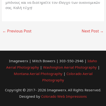
μπόνους και να διατηρείτε τον έλεγχο των οικονομικών
σας. Καλή τύχη!
←
Previous Post
Next Post
→
Imagewerx | Mitch Bowers | 303-550-2946 |
Idaho
Aerial Photography
|
Washington Aerial Photography
|
Montana Aerial Photography
|
Colorado Aerial
Photography
Copyright © 2017- 2026 Imagewerx. All Rights Reserved.
Designed by
Colorado Web Impressions