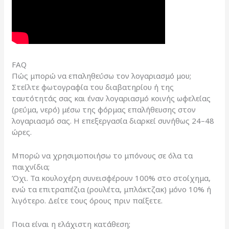
FAQ
Πώς μπορώ να επαληθεύσω τον λογαριασμό μου;
Στείλτε φωτογραφία του διαβατηρίου ή της
ταυτότητάς σας και έναν λογαριασμό κοινής ωφελείας
(ρεύμα, νερό) μέσω της φόρμας επαλήθευσης στον
λογαριασμό σας. Η επεξεργασία διαρκεί συνήθως 24–48
ώρες.
Μπορώ να χρησιμοποιήσω το μπόνους σε όλα τα
παιχνίδια;
Όχι. Τα κουλοχέρη συνεισφέρουν 100% στο στοίχημα,
ενώ τα επιτραπέζια (ρουλέτα, μπλάκτζακ) μόνο 10% ή
λιγότερο. Δείτε τους όρους πριν παίξετε.
Ποια είναι η ελάχιστη κατάθεση;