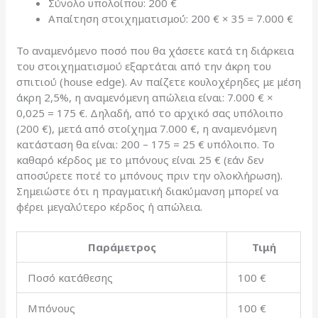
Σύνολο υπολοίπου: 200 €
Απαίτηση στοιχηματισμού: 200 € × 35 = 7.000 €
Το αναμενόμενο ποσό που θα χάσετε κατά τη διάρκεια
του στοιχηματισμού εξαρτάται από την άκρη του
σπιτιού (house edge). Αν παίζετε κουλοχέρηδες με μέση
άκρη 2,5%, η αναμενόμενη απώλεια είναι: 7.000 € ×
0,025 = 175 €. Δηλαδή, από το αρχικό σας υπόλοιπο
(200 €), μετά από στοίχημα 7.000 €, η αναμενόμενη
κατάσταση θα είναι: 200 – 175 = 25 € υπόλοιπο. Το
καθαρό κέρδος με το μπόνους είναι 25 € (εάν δεν
αποσύρετε ποτέ το μπόνους πριν την ολοκλήρωση).
Σημειώστε ότι η πραγματική διακύμανση μπορεί να
φέρει μεγαλύτερο κέρδος ή απώλεια.
Παράμετρος
Τιμή
Ποσό κατάθεσης
100 €
Μπόνους
100 €