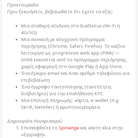
Προετοιμασία
Πριν ξεκινήσετε, βεβαιωθείτε ότι έχετε τα εξής:
Μια σταθερή σύνδεση στο διαδίκτυο (Wi-Fi ή
4G/5G).
Μια συσκευή με σύγχρονο πρόγραμμα
περιήγησης (Chrome, Safari, Firefox). Το καζίνο
λειτουργεί ως progressive web app (PWA) —
απλά εκκινείται από το πρόγραμμα περιήγησης,
χωρίς εφαρμογή στο Google Play ή App Store.
Ένα έγκυρο email και έναν αριθμό τηλεφώνου για
επιβεβαίωση.
Ένα έγγραφο ταυτοποίησης (ταυτότητα,
διαβατήριο) για την επαλήθευση KYC.
Μια επιλογή πληρωμής: κάρτα, e-wallet (π.χ.
Skrill, Neteller) ή κρυπτονομίσματα.
Δημιουργία Λογαριασμού
Επισκεφθείτε το
Spinanga
και κάντε κλικ στην
«Εγγραφή».