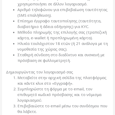
χρησιμοποιήσει σε άλλον λογαριασμό.
Αριθμό τηλεφώνου για επιβεβαίωση ταυτότητας
(SMS επαλήθευση).
Επίσημο έγγραφο ταυτοποίησης (ταυτότητα,
διαβατήριο ή άδεια οδήγησης) για KYC.
Μέθοδο πληρωμής της επιλογής σας (τραπεζική
κάρτα, e-wallet ή προπληρωμένη κάρτα).
Ηλικία τουλάχιστον 18 ετών (ή 21 ανάλογα με τη
νομοθεσία της χώρας σας).
Σταθερή σύνδεση στο διαδίκτυο και συσκευή με
πρόσβαση σε φυλλομετρητή.
Δημιουργώντας τον λογαριασμό σας
Μεταβείτε στην αρχική σελίδα της πλατφόρμας
και κάντε κλικ στο «Εγγραφή».
Συμπληρώστε τη φόρμα με το email, τον
επιθυμητό κωδικό πρόσβασης και το νόμισμα
λογαριασμού.
Επιβεβαιώστε το email μέσω του συνδέσμου που
θα λάβετε.