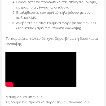
Προσθέστε τα προσωπικά σας στοιχεία (όνομα,
ημερομηνία γέννησης, διεύθυνση).
Επαληθεύστε τον αριθμό τηλεφώνου με τον
κωδικό SMS.
Ανεβάστε τα απαιτούμενα έγγραφα για την KYC
διαδικασία (πριν την πρώτη ανάληψη).
Το παρακάτω βίντεο δείχνει βήμα-βήμα τη διαδικασία
εγγραφής:
Μαθηματικά μπόνους
Ας δούμε ένα πρακτικό παράδειγμα υπολογισμού