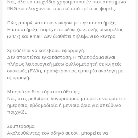
Ναι, όλα τα παιχνίδια χρησιμοποιούν πιστοποιημένο
RNG και ελέγχονται τακτικά από τρίτους φορείς.
Πώς μπορώ να επικοινωνήσω με την υποστήριξη;
Η υποστήριξη παρέχεται μέσω ζωντανής συνομιλίας
(24/7) και email. Δεν διαθέτει τηλεφωνικό κέντρο.
Χρειάζεται να κατεβάσω εφαρμογή;
Δεν απαιτείται εγκατάσταση. Η πλατφόρμα είναι
πλήρως λειτουργική μέσω φυλλομετρητή σε κινητές
συσκευές (PWA), προσφέροντας εμπειρία ανάλογη με
εφαρμογή.
Μπορώ να θέσω όρια κατάθεσης;
Ναι, στις ρυθμίσεις λογαριασμού μπορείτε να ορίσετε
ημερήσια, εβδομαδιαία ή μηνιαία όρια για υπεύθυνο
παιχνίδι.
Συμπέρασμα
Ακολουθώντας τον οδηγό αυτόν, μπορείτε να