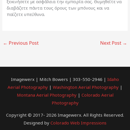
ξεκινήσετε με ασφάλεια την εμπειρία σας. Θυμηθείτε να
διαβάζετε πάντα τους όρους των μπόνους και να
παίζετε υπεύθυνα.
←
Previous Post
Next Post
→
Imagewerx | Mitch Bowers | 303-550-2946 |
Idaho
Aerial Photography
|
Washington Aerial Photography
|
Montana Aerial Photography
|
Colorado Aerial
Photography
Copyright © 2017- 2026 Imagewerx. All Rights Reserved.
Designed by
Colorado Web Impressions