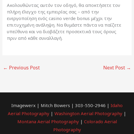
Ακολουθώντας αυτόν τον οδηγό, θα αποκτήσετε τον
πλήρη έλεγχο της εμπειρίας σας – από την
ενεργοποίηση ενός casino verde bonus μέχρι την
επιτυχημένη ανάληψη. Να θυμάστε πάντα να παίζετε
υπεύθυνα και να διαβάζετε προσεκτικά τους όρους
πριν από κάθε συναλλαγή.
←
Previous Post
Next Post
→
Imagewerx | Mitch Bowers | 303-550-2946 |
Idaho
Aerial Photography
|
Washington Aerial Photography
|
Montana Aerial Photography
|
Colorado Aerial
Photography