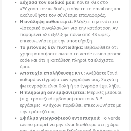
Ξέχασα τον κωδικό μου:
Κάντε κλικ στο
«Ξέχασα τον κωδικό», εισάγετε το email σας και
ακολουθήστε τον σύνδεσμο επαναφοράς.
Η ανάληψη καθυστερεί:
Ελέγξτε την ενότητα
«Ιστορικό συναλλαγών» για την κατάσταση. Αν
παραμένει «Σε εξέλιξη» πάνω από 48 ώρες,
επικοινωνήστε με την υποστήριξη.
Το μπόνους δεν πιστώθηκε:
Βεβαιωθείτε ότι
χρησιμοποιήσατε σωστά το verde casino promo
code και ότι η κατάθεση πληροί τα ελάχιστα
όρια.
Αποτυχία επαλήθευσης KYC:
Ανέβάστε ξανά
καθαρά αντίγραφα των εγγράφων σας. Συχνά η
φωτογραφία είναι θολή ή το έγγραφο έχει λήξει.
Η πληρωμή δεν εμφανίζεται:
Μερικές μέθοδοι
(π.χ. τραπεζικό έμβασμα) απαιτούν 3-5
εργάσιμες. Αν έχουν παρέλθει, επικοινωνήστε με
την τράπεζά σας.
Σφάλμα γεωγραφικού εντοπισμού:
Το Verde
casino μπορεί να μην είναι διαθέσιμο στη χώρα
σας. Δοκιμάστε να συνδεθείτε από διαφορετικό