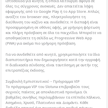
ιστοσελίδα για κινητά, η οποία λειτουργεί άψογα σε
όλες τις σύγχρονες συσκευές. Δεν απαιτείται λήψη
εφαρμογής από το Google Play ή το App Store. Απλώς
ανοίξτε τον browser σας, πληκτρολογήστε τη
διεύθυνση του καζίνο και συνδεθείτε. Η διεπαφή είναι
προσαρμοσμένη σε οθόνες αφής, με γρήγορη φόρτωση
και πλήρη πρόσβαση σε όλα τα παιχνίδια. Μπορείτε να
αποθηκεύσετε τη σελίδα ως Progressive Web App
(PWA) για ακόμα πιο γρήγορη πρόσβαση.
Για να συνδεθείτε από κινητό, χρησιμοποιήστε τα ίδια
διαπιστευτήρια που δημιουργήσατε κατά την εγγραφή.
Η διαδικασία σύνδεσης είναι ταυτόσημη με αυτήν της
επιτραπέζιας έκδοσης.
Συμβουλή Εμπιστευτικού – Πρόγραμμα VIP
Το πρόγραμμα VIP του Slotuna επιβραβεύει τους
συχνούς παίκτες με αποκλειστικά προνόμια. Οι
βαθμίδες συνήθως περιλαμβάνουν τα επίπεδα Χάλκινο,
Ασημένιο, Χρυσό, Πλατινένιο και Διαμάντι. Κάθε
βαθμίδα απαιτεί ένα συγκεκριμένο αριθμό πόντων,