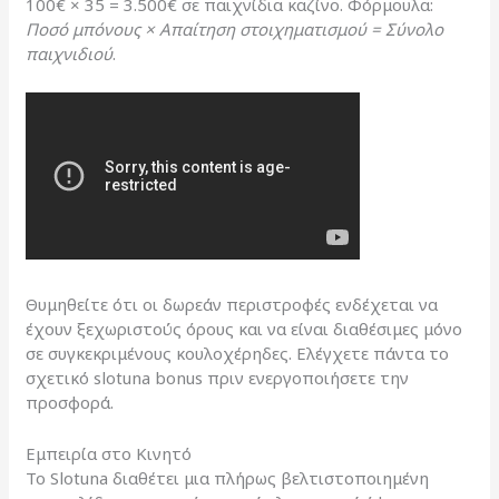
100€ × 35 = 3.500€ σε παιχνίδια καζίνο. Φόρμουλα:
Ποσό μπόνους × Απαίτηση στοιχηματισμού = Σύνολο
παιχνιδιού
.
Θυμηθείτε ότι οι δωρεάν περιστροφές ενδέχεται να
έχουν ξεχωριστούς όρους και να είναι διαθέσιμες μόνο
σε συγκεκριμένους κουλοχέρηδες. Ελέγχετε πάντα το
σχετικό slotuna bonus πριν ενεργοποιήσετε την
προσφορά.
Εμπειρία στο Κινητό
Το Slotuna διαθέτει μια πλήρως βελτιστοποιημένη