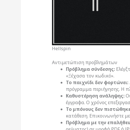
Hellspin
Αντιμετώπιση προβλημάτων
Πρόβλημα σύνδεσης:
Ελέγξτ
«Ξέχασα τον κωδικό».
Το παιχνίδι δεν φορτώνει:
πρόγραμμα περιήγησης. Η πλ
Καθυστέρηση ανάληψης:
Οι
έγγραφα. Ο χρόνος επεξεργασ
Το μπόνους δεν πιστώθηκε
κατάθεση. Επικοινωνήστε με
Πρόβλημα με την επαλήθε
ρεύματος) σε μορφή PDF ή JP