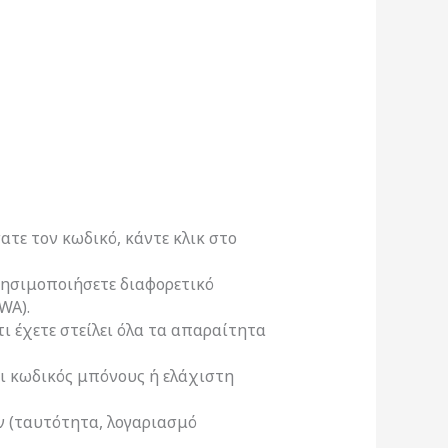
ατε τον κωδικό, κάντε κλικ στο
ρησιμοποιήσετε διαφορετικό
WA).
ι έχετε στείλει όλα τα απαραίτητα
ι κωδικός μπόνους ή ελάχιστη
ν (ταυτότητα, λογαριασμό