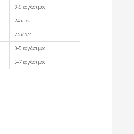
3-5 εργάσιμες
24 ώρες
24 ώρες
3-5 εργάσιμες
5-7 εργάσιμες