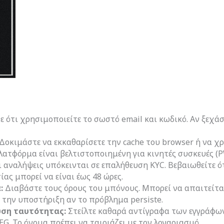
ε ότι χρησιμοποιείτε το σωστό email και κωδικό. Αν ξεχάσ
Δοκιμάστε να εκκαθαρίσετε την cache του browser ή να χ
ατφόρμα είναι βελτιστοποιημένη για κινητές συσκευές (P
 αναλήψεις υπόκεινται σε επαλήθευση KYC. Βεβαιωθείτε ότ
ίας μπορεί να είναι έως 48 ώρες.
:
Διαβάστε τους όρους του μπόνους. Μπορεί να απαιτείτα
 την υποστήριξη αν το πρόβλημα persiste.
υση ταυτότητας:
Στείλτε καθαρά αντίγραφα των εγγράφω
EG. Το όνομα πρέπει να ταιριάζει με τον λογαριασμό.