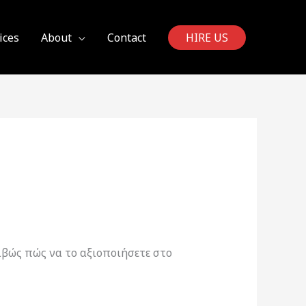
ices
About
Contact
HIRE US
ιβώς πώς να το αξιοποιήσετε στο