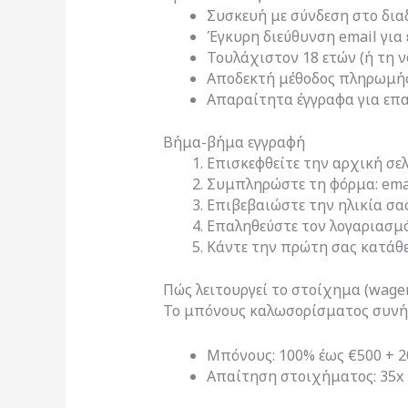
Συσκευή με σύνδεση στο διαδ
Έγκυρη διεύθυνση email για
Τουλάχιστον 18 ετών (ή τη ν
Αποδεκτή μέθοδος πληρωμής 
Απαραίτητα έγγραφα για επα
Βήμα-βήμα εγγραφή
Επισκεφθείτε την αρχική σε
Συμπληρώστε τη φόρμα: emai
Επιβεβαιώστε την ηλικία σας
Επαληθεύστε τον λογαριασμό
Κάντε την πρώτη σας κατάθε
Πώς λειτουργεί το στοίχημα (wage
Το μπόνους καλωσορίσματος συνήθ
Μπόνους: 100% έως €500 + 2
Απαίτηση στοιχήματος: 35x 