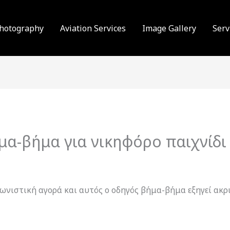
Photography
Aviation Services
Image Gallery
Serv
μα-βήμα για νικηφόρο παιχνίδι
ωνιστική αγορά και αυτός ο οδηγός βήμα-βήμα εξηγεί ακρ