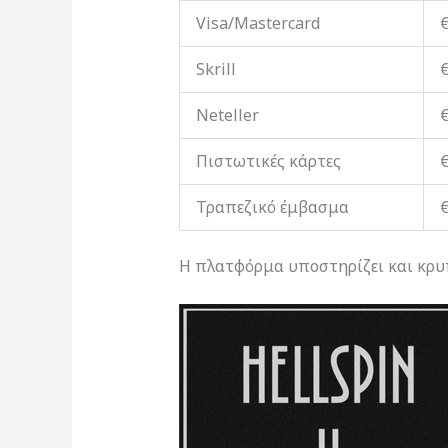
Visa/Mastercard
Skrill
Neteller
Πιστωτικές κάρτες
Τραπεζικό έμβασμα
Η πλατφόρμα υποστηρίζει και κρυπ