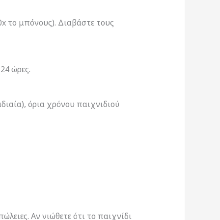
0x το μπόνους). Διαβάστε τους
24 ώρες.
διαία), όρια χρόνου παιχνιδιού
ώλειες. Αν νιώθετε ότι το παιχνίδι