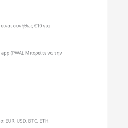
 είναι συνήθως €10 για
 app (PWA). Μπορείτε να την
α: EUR, USD, BTC, ETH.