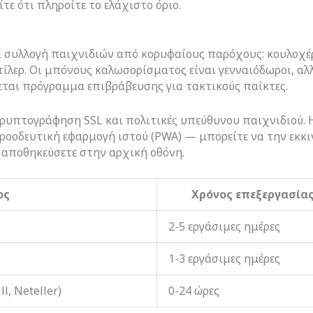
τε ότι πληροίτε το ελάχιστο όριο.
 συλλογή παιχνιδιών από κορυφαίους παρόχους: κουλοχέρ
τίλερ. Οι μπόνους καλωσορίσματος είναι γενναιόδωροι, 
ται πρόγραμμα επιβράβευσης για τακτικούς παίκτες.
κρυπτογράφηση SSL και πολιτικές υπεύθυνου παιχνιδιού. 
ροοδευτική εφαρμογή ιστού (PWA) — μπορείτε να την εκκι
 αποθηκεύσετε στην αρχική οθόνη.
ος
Χρόνος επεξεργασία
2-5 εργάσιμες ημέρες
1-3 εργάσιμες ημέρες
l, Neteller)
0-24 ώρες