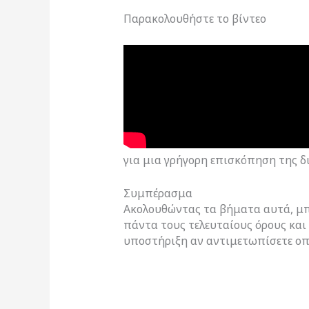
Παρακολουθήστε το βίντεο
για μια γρήγορη επισκόπηση της 
Συμπέρασμα
Ακολουθώντας τα βήματα αυτά, μπο
πάντα τους τελευταίους όρους και
υποστήριξη αν αντιμετωπίσετε οπ