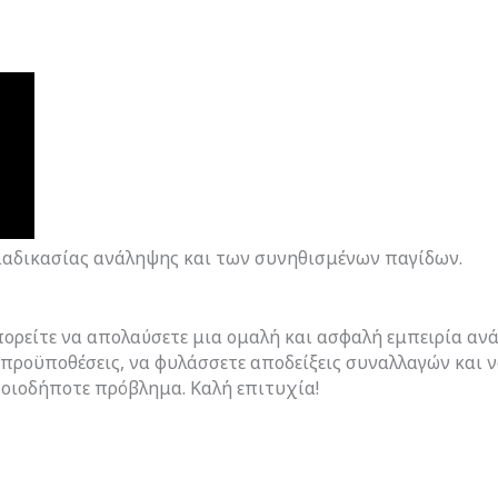
διαδικασίας ανάληψης και των συνηθισμένων παγίδων.
ρείτε να απολαύσετε μια ομαλή και ασφαλή εμπειρία ανά
 προϋποθέσεις, να φυλάσσετε αποδείξεις συναλλαγών και ν
οιοδήποτε πρόβλημα. Καλή επιτυχία!