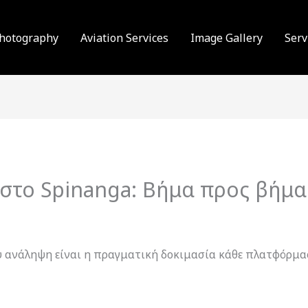
Photography
Aviation Services
Image Gallery
Serv
στο Spinanga: Βήμα προς βήμα
υ ανάληψη είναι η πραγματική δοκιμασία κάθε πλατφόρμα