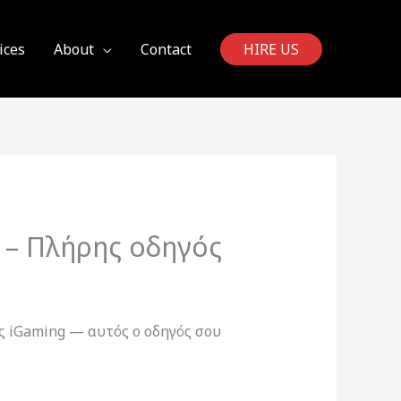
ices
About
Contact
HIRE US
 – Πλήρης οδηγός
ς iGaming — αυτός ο οδηγός σου