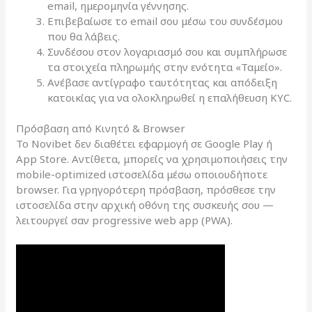
email, ημερομηνία γέννησης.
Επιβεβαίωσε το email σου μέσω του συνδέσμου
που θα λάβεις.
Συνδέσου στον λογαριασμό σου και συμπλήρωσε
τα στοιχεία πληρωμής στην ενότητα «Ταμείο».
Ανέβασε αντίγραφο ταυτότητας και απόδειξη
κατοικίας για να ολοκληρωθεί η επαλήθευση KYC.
Πρόσβαση από Κινητό & Browser
Το Novibet δεν διαθέτει εφαρμογή σε Google Play ή
App Store. Αντίθετα, μπορείς να χρησιμοποιήσεις την
mobile-optimized ιστοσελίδα μέσω οποιουδήποτε
browser. Για γρηγορότερη πρόσβαση, πρόσθεσε την
ιστοσελίδα στην αρχική οθόνη της συσκευής σου —
λειτουργεί σαν progressive web app (PWA).