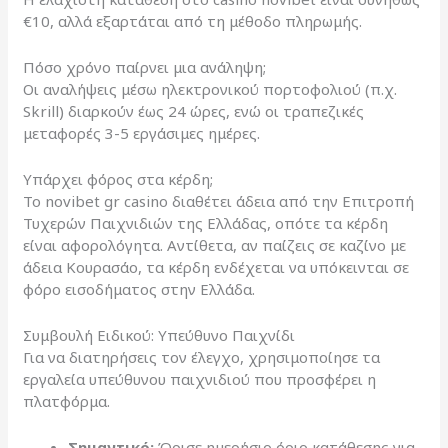
€10, αλλά εξαρτάται από τη μέθοδο πληρωμής.
Πόσο χρόνο παίρνει μια ανάληψη;
Οι αναλήψεις μέσω ηλεκτρονικού πορτοφολιού (π.χ.
Skrill) διαρκούν έως 24 ώρες, ενώ οι τραπεζικές
μεταφορές 3-5 εργάσιμες ημέρες.
Υπάρχει φόρος στα κέρδη;
Το novibet gr casino διαθέτει άδεια από την Επιτροπή
Τυχερών Παιχνιδιών της Ελλάδας, οπότε τα κέρδη
είναι αφορολόγητα. Αντίθετα, αν παίζεις σε καζίνο με
άδεια Κουρασάο, τα κέρδη ενδέχεται να υπόκεινται σε
φόρο εισοδήματος στην Ελλάδα.
Συμβουλή Ειδικού: Υπεύθυνο Παιχνίδι
Για να διατηρήσεις τον έλεγχο, χρησιμοποίησε τα
εργαλεία υπεύθυνου παιχνιδιού που προσφέρει η
πλατφόρμα.
Σημαντικό:
Όρισε ημερήσιο όριο κατάθεσης για