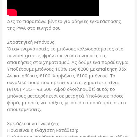
Δες το παραπάνω βίντεο για οδηγίες εγκατάστασης
της PWA στο κινητό σου.
Στρατηγική Μπόνους
Όταν ενεργοποιείς το μπόνους καλωσορίσματος στο
novibet greece, φρόντισε να κατανοήσεις τις
απαιτήσεις στοιχηματισμού. Ας δούμε ένα παράδειγμα:
Υποθέτουμε μπόνους 100% έως €200 με απαίτηση 35x.
Αν καταθέσεις €100, λαμβάνεις €100 μπόνους. Το
συνολικό ποσό που πρέπει να στοιχηματίσεις είναι
(€100) × 35 = €3.500. Αφού ολοκληρωθεί αυτό, το
μπόνους μετατρέπεται σε μετρητά. Υπολόγισε πόσες
φορές μπορείς να παίξεις με αυτό το ποσό προτού το
αποδεσμεύσεις.
Χρειάζεται να Γνωρίζεις
Ποια είναι η ελάχιστη κατάθεση;
Η ελάχιστη κατάθεση στο casino novibet είναι συνήθως